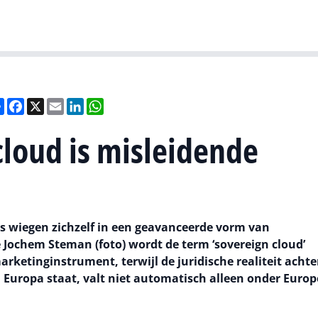
Gartner
I
Deel
Facebook
X
Email
LinkedIn
WhatsApp
loud is misleidende
es wiegen zichzelf in een geavanceerde vorm van
e Jochem Steman (foto) wordt de term ‘sovereign cloud’
rketinginstrument, terwijl de juridische realiteit achte
n Europa staat, valt niet automatisch alleen onder Europ