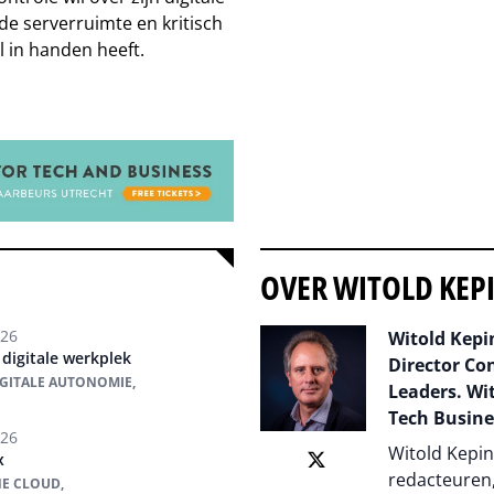
de serverruimte en kritisch
el in handen heeft.
OVER WITOLD KEP
026
Witold Kepin
 digitale werkplek
Director Co
IGITALE AUTONOMIE,
Leaders. Wit
Tech Busine
026
Witold Kepin
x
redacteuren,
NE CLOUD,