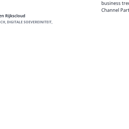
business tre
Channel Par
gen Rijkscloud
H, DIGITALE SOEVEREINITEIT,
Auteur pagi