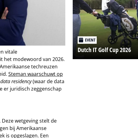
EVENT
Dutch IT Golf Cup 2026
n vitale
teit het modewoord van 2026.
 Amerikaanse techreuzen
eid.
Steman waarschuwt op
m
data residency
(waar de data
e er juridisch zeggenschap
Deze wetgeving stelt de
agen bij Amerikaanse
iek is opgeslagen. Een