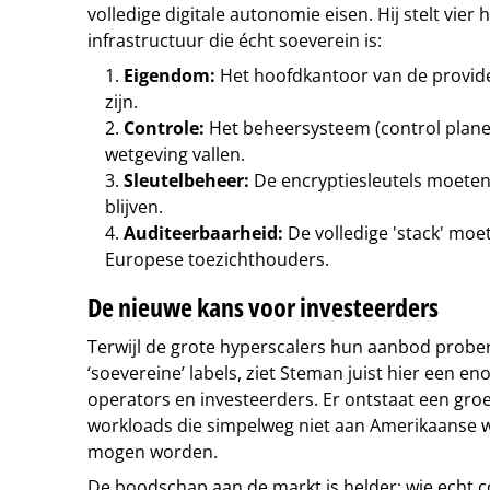
volledige digitale autonomie eisen. Hij stelt vi
infrastructuur die écht soeverein is:
Eigendom:
Het hoofdkantoor van de provide
zijn.
Controle:
Het beheersysteem (control plane
wetgeving vallen.
Sleutelbeheer:
De encryptiesleutels moete
blijven.
Auditeerbaarheid:
De volledige 'stack' moe
Europese toezichthouders.
De nieuwe kans voor investeerders
Terwijl de grote hyperscalers hun aanbod probe
‘soevereine’ labels, ziet Steman juist hier een 
operators en investeerders. Er ontstaat een gro
workloads die simpelweg niet aan Amerikaanse w
mogen worden.
De boodschap aan de markt is helder: wie echt con