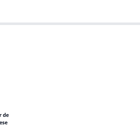
T-agenda
Meer
Dutch IT Leaders
r de
ese