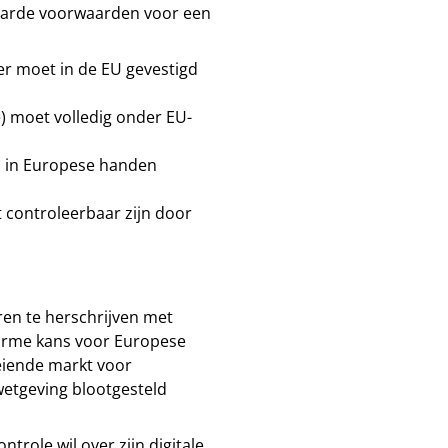
er harde voorwaarden voor een
r moet in de EU gevestigd
) moet volledig onder EU-
n in Europese handen
t controleerbaar zijn door
ren te herschrijven met
enorme kans voor Europese
eiende markt voor
etgeving blootgesteld
trole wil over zijn digitale