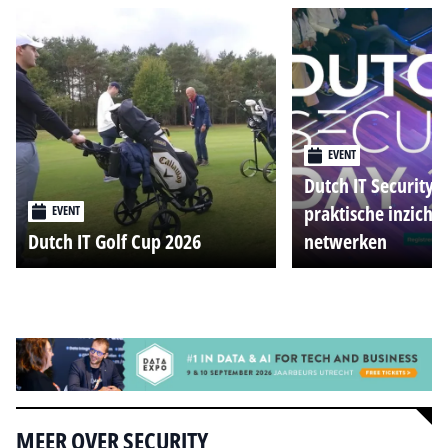
EVENT
Dutch IT Security 
praktische inzicht
EVENT
Dutch IT Golf Cup 2026
netwerken
Alle events
MEER OVER SECURITY