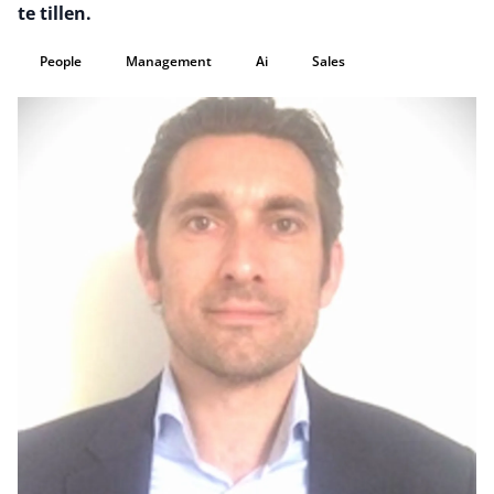
te tillen.
People
Management
Ai
Sales