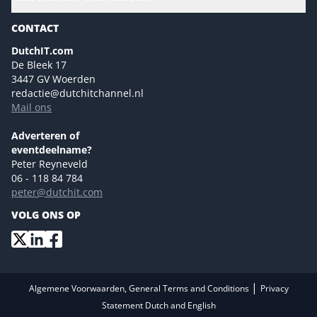
Gartner
Magazines
CONTACT
NL Digital
Colofon
DutchIT.com
Marketingmogelijkheden 2026
De Bleek 17
Eventmogelijkheden 2026
3447 GV Woerden
redactie@dutchitchannel.nl
Advertising opportunities 2026 ENG
Mail ons
Event opportunities 2026 ENG
Versturen
Adverteren of
eventdeelname?
Peter Reyneveld
06 - 118 84 784
peter@dutchit.com
VOLG ONS OP
|
Algemene Voorwaarden, General Terms and Conditions
Privacy
Statement Dutch and English