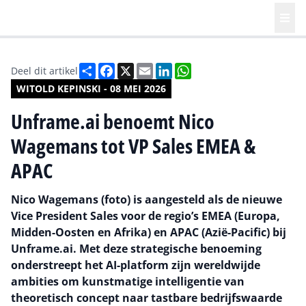
Deel
Facebook
X
Email
LinkedIn
WhatsApp
Deel dit artikel
WITOLD KEPINSKI - 08 MEI 2026
Unframe.ai benoemt Nico
Wagemans tot VP Sales EMEA &
APAC
Nico Wagemans (foto) is aangesteld als de nieuwe
Vice President Sales voor de regio’s EMEA (Europa,
Midden-Oosten en Afrika) en APAC (Azië-Pacific) bij
Unframe.ai. Met deze strategische benoeming
onderstreept het AI-platform zijn wereldwijde
ambities om kunstmatige intelligentie van
theoretisch concept naar tastbare bedrijfswaarde