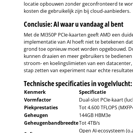
locatie opbouwen zonder geconfronteerd te wor
kosten die gebruikelijk zijn bij cloud-aanbieders.
Conclusie: AI waar u vandaag al bent
Met de MI350P PCIe-kaarten geeft AMD een duideli
implementatie van AI hoeft niet te betekenen dat
grond toe opnieuw moet worden opgebouwd. Do
kunnen draaien en meer gebruikers te bedienen
stroom- en koelingslimieten van een datacenter,
stap zetten van experiment naar echte resultate
Technische specificaties in vogelvlucht:
Kenmerk
Specificatie
Vormfactor
Dual-slot PCIe-kaart (lu
Piekprestaties
Tot 4.600 TFLOPS (MXFP
Geheugen
144GB HBM3e
Geheugenbandbreedte
Tot 4TB/s
Open AI-ecosysteem (o.