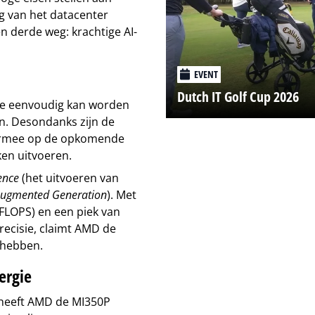
g van het datacenter
n derde weg: krachtige AI-
EVENT
Dutch IT Golf Cup 2026
die eenvoudig kan worden
en. Desondanks zijn de
iermee op de opkomende
ken uitvoeren.
ence
(het uitvoeren van
-Augmented Generation
). Met
TFLOPS) en een piek van
recisie, claimt AMD de
 hebben.
ergie
heeft AMD de MI350P