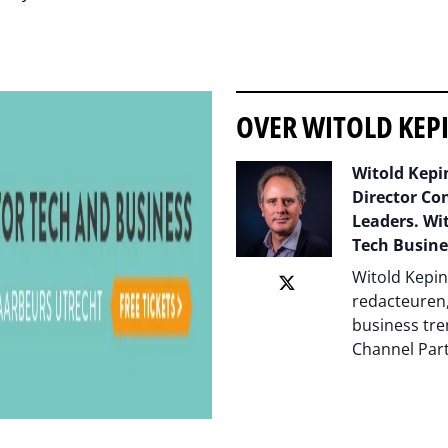
OVER WITOLD KEP
Witold Kepin
Director Co
Leaders. Wit
Tech Busine
Witold Kepin
redacteuren,
business tre
Channel Par
Auteur pagi