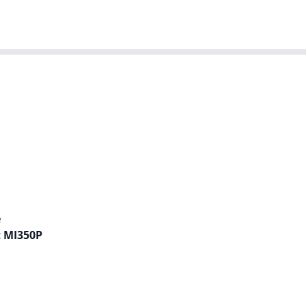
T-agenda
Meer
Dutch IT Leaders
e
t MI350P