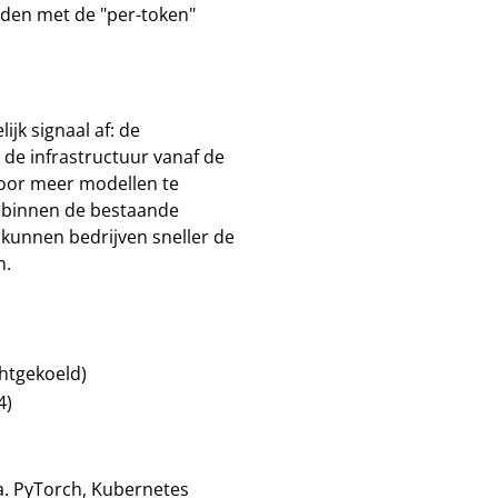
den met de "per-token"
jk signaal af: de
 de infrastructuur vanaf de
or meer modellen te
 binnen de bestaande
 kunnen bedrijven sneller de
n.
chtgekoeld)
4)
a. PyTorch, Kubernetes