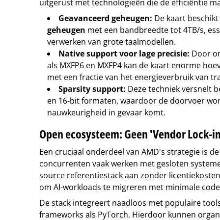
uitgerust met technologieën die de efficiëntie m
Geavanceerd geheugen:
De kaart beschikt
geheugen
met een bandbreedte tot 4TB/s, ess
verwerken van grote taalmodellen.
Native support voor lage precisie:
Door on
als MXFP6 en MXFP4 kan de kaart enorme hoe
met een fractie van het energieverbruik van tra
Sparsity support:
Deze techniek versnelt b
en 16-bit formaten, waardoor de doorvoer wo
nauwkeurigheid in gevaar komt.
Open ecosysteem: Geen 'Vendor Lock-in
Een cruciaal onderdeel van AMD's strategie is d
concurrenten vaak werken met gesloten system
source referentiestack aan zonder licentiekosten. 
om AI-workloads te migreren met minimale codew
De stack integreert naadloos met populaire tool
frameworks als PyTorch. Hierdoor kunnen organ