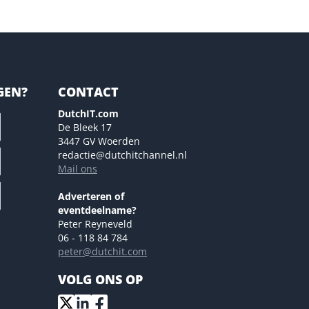
GEN?
CONTACT
DutchIT.com
De Bleek 17
3447 GV Woerden
redactie@dutchitchannel.nl
Mail ons
Adverteren of
eventdeelname?
Peter Reyneveld
06 - 118 84 784
peter@dutchit.com
VOLG ONS OP