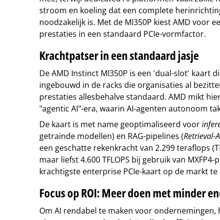
stroom en koeling dat een complete herinrichtin
noodzakelijk is. Met de MI350P kiest AMD voor ee
prestaties in een standaard PCIe-vormfactor.
Krachtpatser in een standaard jasje
De AMD Instinct MI350P is een 'dual-slot' kaart 
ingebouwd in de racks die organisaties al bezitt
prestaties allesbehalve standaard. AMD mikt h
"agentic AI"-era, waarin AI-agenten autonoom ta
De kaart is met name geoptimaliseerd voor
infer
getrainde modellen) en RAG-pipelines (
Retrieval
een geschatte rekenkracht van 2.299 teraflops (
maar liefst 4.600 TFLOPS bij gebruik van MXFP4-p
krachtigste enterprise PCIe-kaart op de markt te
Focus op ROI: Meer doen met minder en
Om AI rendabel te maken voor ondernemingen, 