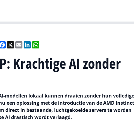
Gartner
I
eel
Facebook
X
Email
LinkedIn
WhatsApp
: Krachtige AI zonder
 AI-modellen lokaal kunnen draaien zonder hun volledig
u een oplossing met de introductie van de AMD Instinc
m direct in bestaande, luchtgekoelde servers te worden
e AI drastisch wordt verlaagd.