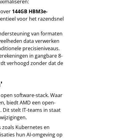
aximaliseren:
 over
144GB HBM3e-
entieel voor het razendsnel
dersteuning van formaten
veelheden data verwerken
ditionele precisieniveaus.
erekeningen in gangbare 8-
rdt verhoogd zonder dat de
'
e open software-stack. Waar
en, biedt AMD een open-
Dit stelt IT-teams in staat
ijzigingen.
s zoals Kubernetes en
isaties hun AI-omgeving op