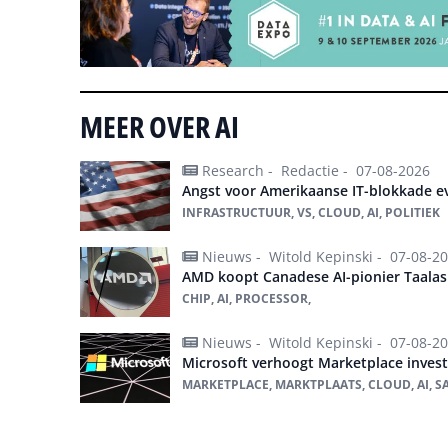
MEER OVER AI
Research -
Redactie -
07-08-2026
Angst voor Amerikaanse IT-blokkade ev
INFRASTRUCTUUR, VS, CLOUD, AI, POLITIEK
Nieuws -
Witold Kepinski -
07-08-2
AMD koopt Canadese AI-pionier Taalas
CHIP, AI, PROCESSOR,
Nieuws -
Witold Kepinski -
07-08-2
Microsoft verhoogt Marketplace inves
MARKETPLACE, MARKTPLAATS, CLOUD, AI, S
Alles over ai