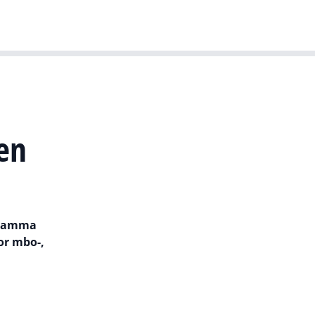
T-agenda
Meer
Dutch IT Leaders
en
ogramma
or mbo-,