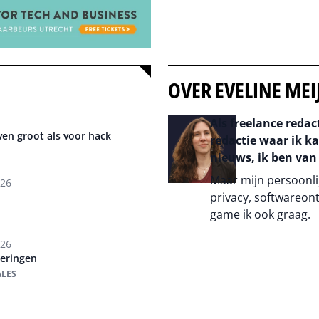
OVER EVELINE MEI
Als freelance redac
en groot als voor hack
redactie waar ik k
nieuws, ik ben van
Maar mijn persoonlij
026
privacy, softwareont
game ik ook graag.
026
Auteur pagina
teringen
ALES