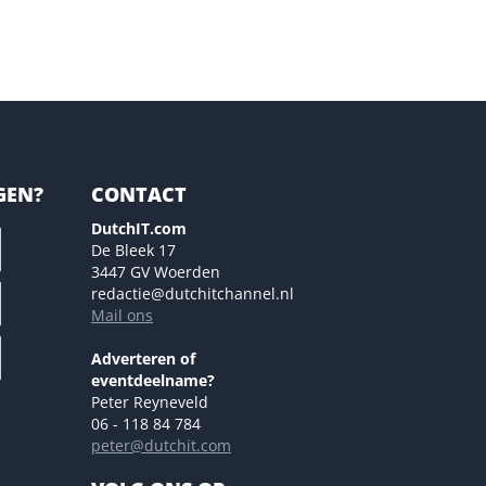
GEN?
CONTACT
DutchIT.com
De Bleek 17
3447 GV Woerden
redactie@dutchitchannel.nl
Mail ons
Adverteren of
eventdeelname?
Peter Reyneveld
06 - 118 84 784
peter@dutchit.com