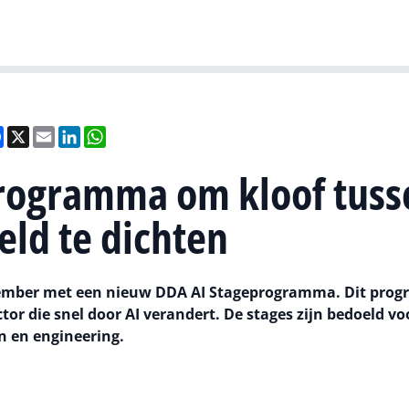
Gartner
I
el
Facebook
X
Email
LinkedIn
WhatsApp
programma om kloof tuss
ld te dichten
eptember met een nieuw DDA AI Stageprogramma. Dit pr
or die snel door AI verandert. De stages zijn bedoeld vo
n en engineering.