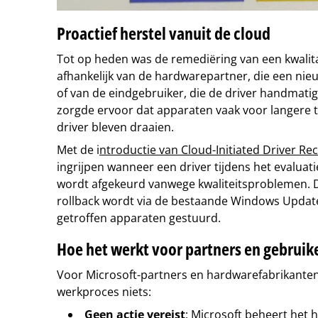
Proactief herstel vanuit de cloud
Tot op heden was de remediëring van een kwalitat
afhankelijk van de hardwarepartner, die een ni
of van de eindgebruiker, die de driver handmatig
zorgde ervoor dat apparaten vaak voor langere t
driver bleven draaien.
Met de i
ntroductie van Cloud-Initiated Driver Re
ingrijpen wanneer een driver tijdens het evaluat
wordt afgekeurd vanwege kwaliteitsproblemen. D
rollback wordt via de bestaande Windows Update
getroffen apparaten gestuurd.
Hoe het werkt voor partners en gebruik
Voor Microsoft-partners en hardwarefabrikanten
werkproces niets:
Geen actie vereist
: Microsoft beheert het 