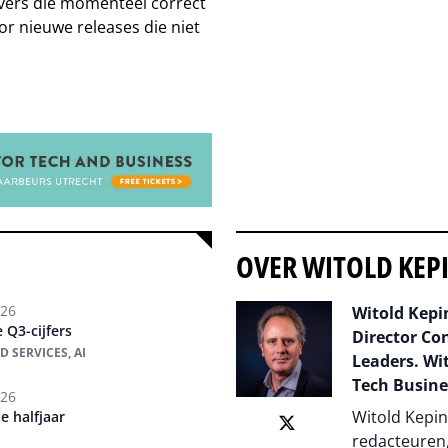
ivers die momenteel correct
or nieuwe releases die niet
OVER WITOLD KEP
026
Witold Kepin
 Q3-cijfers
Director Co
 SERVICES, AI
Leaders. Wit
Tech Busine
026
Witold Kepin
e halfjaar
redacteuren,