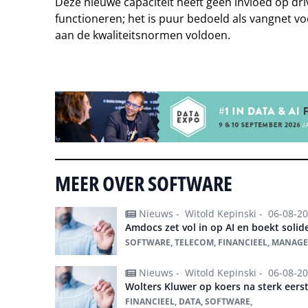
Deze nieuwe capaciteit heeft geen invloed op dr
functioneren; het is puur bedoeld als vangnet vo
aan de kwaliteitsnormen voldoen.
Tip de redactie
MEER OVER SOFTWARE
Nieuws -
Witold Kepinski -
06-08-2
Amdocs zet vol in op AI en boekt solide
SOFTWARE, TELECOM, FINANCIEEL, MANAGED
Nieuws -
Witold Kepinski -
06-08-2
Wolters Kluwer op koers na sterk eerst
FINANCIEEL, DATA, SOFTWARE,