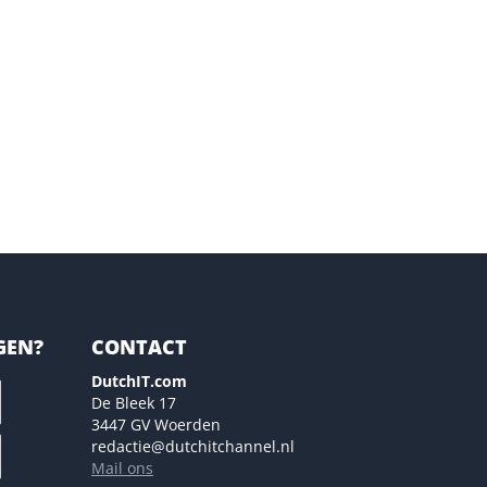
GEN?
CONTACT
DutchIT.com
De Bleek 17
3447 GV Woerden
redactie@dutchitchannel.nl
Mail ons