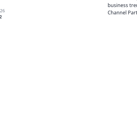
business tre
026
Channel Par
2
Auteur pagi