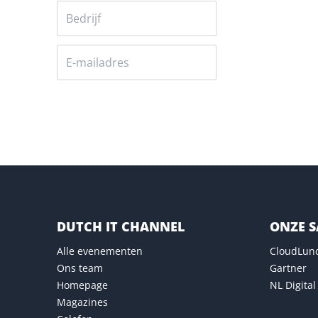
Versturen
DUTCH IT CHANNEL
ONZE 
Alle evenementen
CloudLun
Ons team
Gartner
Homepage
NL Digital
Magazines