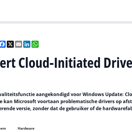
Gartner
I
eel
Facebook
X
Email
LinkedIn
WhatsApp
ert Cloud-Initiated Driv
kwaliteitsfunctie aangekondigd voor Windows Update: Cl
ie kan Microsoft voortaan problematische drivers op afs
erende versie, zonder dat de gebruiker of de hardwarefa
teem
Hardware