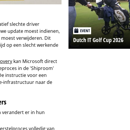
ief slechte driver
EVENT
euwe update moest indienen,
 moest verwijderen. Dit
Dutch IT Golf Cup 2026
ijd op een slecht werkende
covery
kan Microsoft direct
ieproces in de 'Shiproom'
e instructie voor een
-infrastructuur naar de
ers
 verandert er in hun
herstelproces volledig van