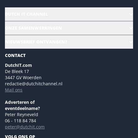
DUTCH IT CHANNEL
Alle evenementen
ONZE SAMENWERKINGEN
Ons team
CloudLunch
NIEUWSBRIEF ONTVANGEN?
Homepage
Gartner
Magazines
CONTACT
NL Digital
Colofon
DutchIT.com
Marketingmogelijkheden 2026
De Bleek 17
Eventmogelijkheden 2026
3447 GV Woerden
redactie@dutchitchannel.nl
Advertising opportunities 2026 ENG
Mail ons
Event opportunities 2026 ENG
Versturen
Adverteren of
eventdeelname?
Peter Reyneveld
06 - 118 84 784
peter@dutchit.com
VOLG ONS OP