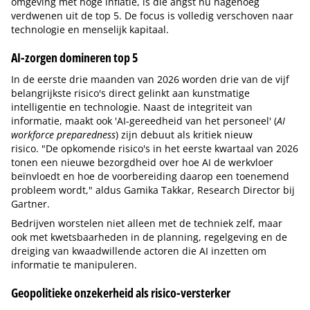
omgeving met hoge inflatie, is die angst nu nagenoeg
verdwenen uit de top 5. De focus is volledig verschoven naar
technologie en menselijk kapitaal.
AI-zorgen domineren top 5
In de eerste drie maanden van 2026 worden drie van de vijf
belangrijkste risico's direct gelinkt aan kunstmatige
intelligentie en technologie. Naast de integriteit van
informatie, maakt ook 'AI-gereedheid van het personeel' (
AI
workforce preparedness
) zijn debuut als kritiek nieuw
risico. "De opkomende risico's in het eerste kwartaal van 2026
tonen een nieuwe bezorgdheid over hoe AI de werkvloer
beïnvloedt en hoe de voorbereiding daarop een toenemend
probleem wordt," aldus Gamika Takkar, Research Director bij
Gartner.
Bedrijven worstelen niet alleen met de techniek zelf, maar
ook met kwetsbaarheden in de planning, regelgeving en de
dreiging van kwaadwillende actoren die AI inzetten om
informatie te manipuleren.
Geopolitieke onzekerheid als risico-versterker