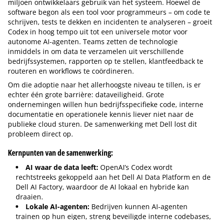
miljoen ontwikkelaars gebruik van het systeem. Hoewel de
software begon als een tool voor programmeurs – om code te
schrijven, tests te dekken en incidenten te analyseren – groeit
Codex in hoog tempo uit tot een universele motor voor
autonome AI-agenten. Teams zetten de technologie
inmiddels in om data te verzamelen uit verschillende
bedrijfssystemen, rapporten op te stellen, klantfeedback te
routeren en workflows te coördineren.
Om die adoptie naar het allerhoogste niveau te tillen, is er
echter één grote barrière: dataveiligheid. Grote
ondernemingen willen hun bedrijfsspecifieke code, interne
documentatie en operationele kennis liever niet naar de
publieke cloud sturen. De samenwerking met Dell lost dit
probleem direct op.
Kernpunten van de samenwerking:
AI waar de data leeft:
OpenAI’s Codex wordt
rechtstreeks gekoppeld aan het Dell AI Data Platform en de
Dell AI Factory, waardoor de AI lokaal en hybride kan
draaien.
Lokale AI-agenten:
Bedrijven kunnen AI-agenten
trainen op hun eigen, streng beveiligde interne codebases,