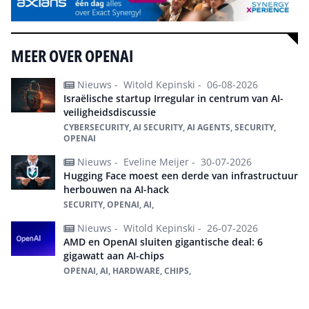
MEER OVER OPENAI
Nieuws -
Witold Kepinski -
06-08-2026
Israëlische startup Irregular in centrum van AI-
veiligheidsdiscussie
CYBERSECURITY, AI SECURITY, AI AGENTS, SECURITY,
OPENAI
Nieuws -
Eveline Meijer -
30-07-2026
Hugging Face moest een derde van infrastructuur
herbouwen na AI-hack
SECURITY, OPENAI, AI,
Nieuws -
Witold Kepinski -
26-07-2026
AMD en OpenAI sluiten gigantische deal: 6
gigawatt aan AI-chips
OPENAI, AI, HARDWARE, CHIPS,
Alles over OpenAI