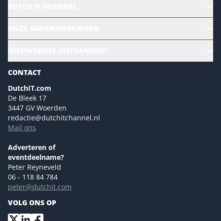
DUTCH IT CHANNEL
Alle evenementen
ONZE SAMENWERKINGEN
Ons team
CloudLunch
NIEUWSBRIEF ONTVANGEN?
Homepage
Gartner
Magazines
CONTACT
NL Digital
Colofon
DutchIT.com
Marketingmogelijkheden 2026
De Bleek 17
Eventmogelijkheden 2026
3447 GV Woerden
redactie@dutchitchannel.nl
Advertising opportunities 2026 ENG
Mail ons
Event opportunities 2026 ENG
Versturen
Adverteren of
eventdeelname?
Peter Reyneveld
06 - 118 84 784
peter@dutchit.com
VOLG ONS OP