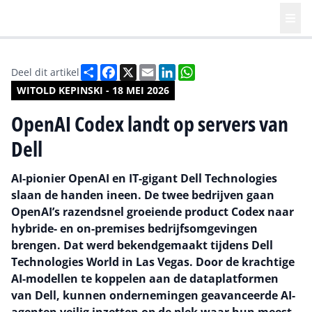
Deel
Facebook
X
Email
LinkedIn
WhatsApp
Deel dit artikel
WITOLD KEPINSKI - 18 MEI 2026
OpenAI Codex landt op servers van
Dell
AI-pionier OpenAI en IT-gigant Dell Technologies
slaan de handen ineen. De twee bedrijven gaan
OpenAI’s razendsnel groeiende product Codex naar
hybride- en on-premises bedrijfsomgevingen
brengen. Dat werd bekendgemaakt tijdens Dell
Technologies World in Las Vegas. Door de krachtige
AI-modellen te koppelen aan de dataplatformen
van Dell, kunnen ondernemingen geavanceerde AI-