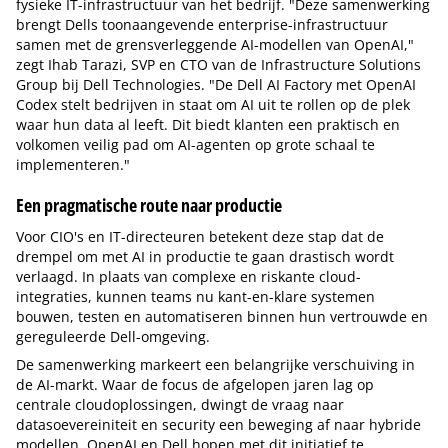
fysieke IT-infrastructuur van het bedrijf. "Deze samenwerking
brengt Dells toonaangevende enterprise-infrastructuur
samen met de grensverleggende AI-modellen van OpenAI,"
zegt Ihab Tarazi, SVP en CTO van de Infrastructure Solutions
Group bij Dell Technologies. "De Dell AI Factory met OpenAI
Codex stelt bedrijven in staat om AI uit te rollen op de plek
waar hun data al leeft. Dit biedt klanten een praktisch en
volkomen veilig pad om AI-agenten op grote schaal te
implementeren."
Een pragmatische route naar productie
Voor CIO's en IT-directeuren betekent deze stap dat de
drempel om met AI in productie te gaan drastisch wordt
verlaagd. In plaats van complexe en riskante cloud-
integraties, kunnen teams nu kant-en-klare systemen
bouwen, testen en automatiseren binnen hun vertrouwde en
gereguleerde Dell-omgeving.
De samenwerking markeert een belangrijke verschuiving in
de AI-markt. Waar de focus de afgelopen jaren lag op
centrale cloudoplossingen, dwingt de vraag naar
datasoevereiniteit en security een beweging af naar hybride
modellen. OpenAI en Dell hopen met dit initiatief te