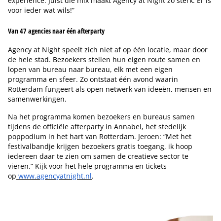
experience. Juist die mix maakt Agency at Night zo sterk. Er is
voor ieder wat wils!”
Van 47 agencies naar één afterparty
Agency at Night speelt zich niet af op één locatie, maar door
de hele stad. Bezoekers stellen hun eigen route samen en
lopen van bureau naar bureau, elk met een eigen
programma en sfeer. Zo ontstaat één avond waarin
Rotterdam fungeert als open netwerk van ideeën, mensen en
samenwerkingen.
Na het programma komen bezoekers en bureaus samen
tijdens de officiële afterparty in Annabel, het stedelijk
poppodium in het hart van Rotterdam. Jeroen: “Met het
festivalbandje krijgen bezoekers gratis toegang, ik hoop
iedereen daar te zien om samen de creatieve sector te
vieren.” Kijk voor het hele programma en tickets
op
www.agencyatnight.nl
.
Tip de redactie