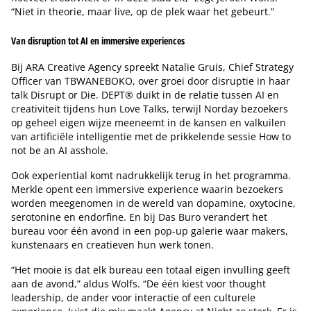
“Niet in theorie, maar live, op de plek waar het gebeurt.”
Van disruption tot AI en immersive experiences
Bij ARA Creative Agency spreekt Natalie Gruis, Chief Strategy
Officer van TBWANEBOKO, over groei door disruptie in haar
talk Disrupt or Die. DEPT® duikt in de relatie tussen AI en
creativiteit tijdens hun Love Talks, terwijl Norday bezoekers
op geheel eigen wijze meeneemt in de kansen en valkuilen
van artificiële intelligentie met de prikkelende sessie How to
not be an AI asshole.
Ook experiential komt nadrukkelijk terug in het programma.
Merkle opent een immersive experience waarin bezoekers
worden meegenomen in de wereld van dopamine, oxytocine,
serotonine en endorfine. En bij Das Buro verandert het
bureau voor één avond in een pop-up galerie waar makers,
kunstenaars en creatieven hun werk tonen.
“Het mooie is dat elk bureau een totaal eigen invulling geeft
aan de avond,” aldus Wolfs. “De één kiest voor thought
leadership, de ander voor interactie of een culturele