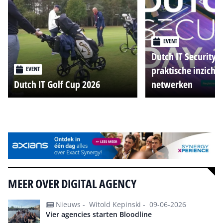
EVENT
Dutch IT Security 
praktische inzicht
EVENT
Dutch IT Golf Cup 2026
netwerken
Alle events
MEER OVER DIGITAL AGENCY
Nieuws -
Witold Kepinski -
09-06-2026
Vier agencies starten Bloodline