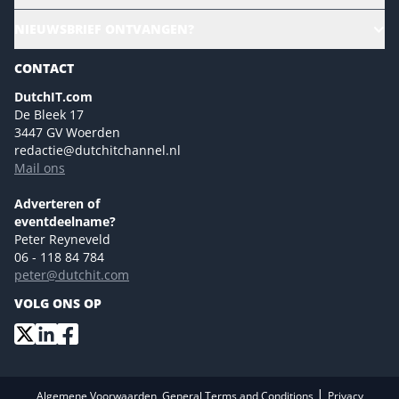
Ons team
CloudLunch
NIEUWSBRIEF ONTVANGEN?
Homepage
Gartner
Magazines
CONTACT
NL Digital
Colofon
DutchIT.com
Marketingmogelijkheden 2026
De Bleek 17
Eventmogelijkheden 2026
3447 GV Woerden
redactie@dutchitchannel.nl
Advertising opportunities 2026 ENG
Mail ons
Event opportunities 2026 ENG
Versturen
Adverteren of
eventdeelname?
Peter Reyneveld
06 - 118 84 784
peter@dutchit.com
VOLG ONS OP
|
Algemene Voorwaarden, General Terms and Conditions
Privacy