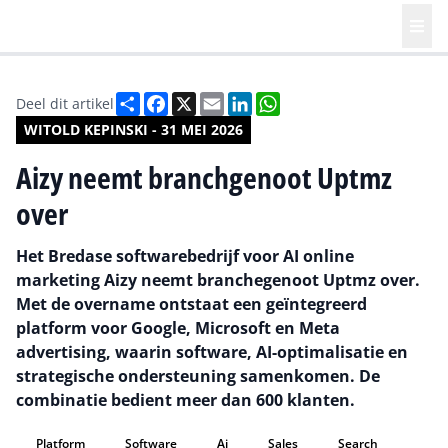
Deel
Facebook
X
Email
LinkedIn
WhatsApp
Deel dit artikel
WITOLD KEPINSKI - 31 MEI 2026
Aizy neemt branchgenoot Uptmz
over
Het Bredase softwarebedrijf voor AI online
marketing Aizy neemt branchegenoot Uptmz over.
Met de overname ontstaat een geïntegreerd
platform voor Google, Microsoft en Meta
advertising, waarin software, AI-optimalisatie en
strategische ondersteuning samenkomen. De
combinatie bedient meer dan 600 klanten.
Platform
Software
Ai
Sales
Search