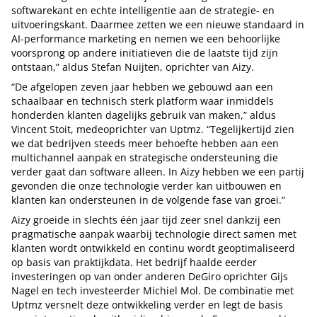
softwarekant en echte intelligentie aan de strategie- en
uitvoeringskant. Daarmee zetten we een nieuwe standaard in
AI-performance marketing en nemen we een behoorlijke
voorsprong op andere initiatieven die de laatste tijd zijn
ontstaan,” aldus Stefan Nuijten, oprichter van Aizy.
“De afgelopen zeven jaar hebben we gebouwd aan een
schaalbaar en technisch sterk platform waar inmiddels
honderden klanten dagelijks gebruik van maken,” aldus
Vincent Stoit, medeoprichter van Uptmz. “Tegelijkertijd zien
we dat bedrijven steeds meer behoefte hebben aan een
multichannel aanpak en strategische ondersteuning die
verder gaat dan software alleen. In Aizy hebben we een partij
gevonden die onze technologie verder kan uitbouwen en
klanten kan ondersteunen in de volgende fase van groei.”
Aizy groeide in slechts één jaar tijd zeer snel dankzij een
pragmatische aanpak waarbij technologie direct samen met
klanten wordt ontwikkeld en continu wordt geoptimaliseerd
op basis van praktijkdata. Het bedrijf haalde eerder
investeringen op van onder anderen DeGiro oprichter Gijs
Nagel en tech investeerder Michiel Mol. De combinatie met
Uptmz versnelt deze ontwikkeling verder en legt de basis