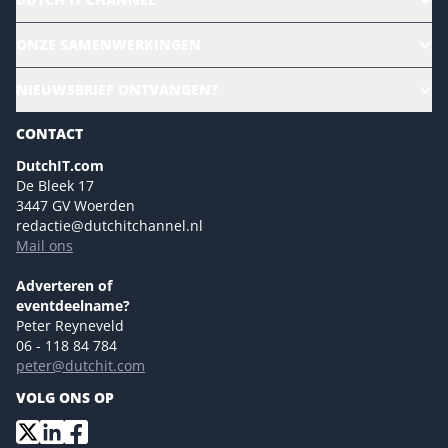
Alle evenementen
ONZE SAMENWERKINGEN
Ons team
CloudLunch
NIEUWSBRIEF ONTVANGEN?
Homepage
Gartner
Magazines
CONTACT
NL Digital
Colofon
DutchIT.com
Marketingmogelijkheden 2026
De Bleek 17
Eventmogelijkheden 2026
3447 GV Woerden
redactie@dutchitchannel.nl
Advertising opportunities 2026 ENG
Mail ons
Event opportunities 2026 ENG
Versturen
Adverteren of
eventdeelname?
Peter Reyneveld
06 - 118 84 784
peter@dutchit.com
VOLG ONS OP