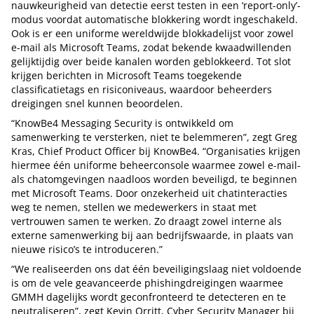
nauwkeurigheid van detectie eerst testen in een ‘report-only’-
modus voordat automatische blokkering wordt ingeschakeld.
Ook is er een uniforme wereldwijde blokkadelijst voor zowel
e-mail als Microsoft Teams, zodat bekende kwaadwillenden
gelijktijdig over beide kanalen worden geblokkeerd. Tot slot
krijgen berichten in Microsoft Teams toegekende
classificatietags en risiconiveaus, waardoor beheerders
dreigingen snel kunnen beoordelen.
“KnowBe4 Messaging Security is ontwikkeld om
samenwerking te versterken, niet te belemmeren”, zegt Greg
Kras, Chief Product Officer bij KnowBe4. “Organisaties krijgen
hiermee één uniforme beheerconsole waarmee zowel e-mail-
als chatomgevingen naadloos worden beveiligd, te beginnen
met Microsoft Teams. Door onzekerheid uit chatinteracties
weg te nemen, stellen we medewerkers in staat met
vertrouwen samen te werken. Zo draagt zowel interne als
externe samenwerking bij aan bedrijfswaarde, in plaats van
nieuwe risico’s te introduceren.”
“We realiseerden ons dat één beveiligingslaag niet voldoende
is om de vele geavanceerde phishingdreigingen waarmee
GMMH dagelijks wordt geconfronteerd te detecteren en te
neutraliseren”, zegt Kevin Orritt, Cyber Security Manager bij