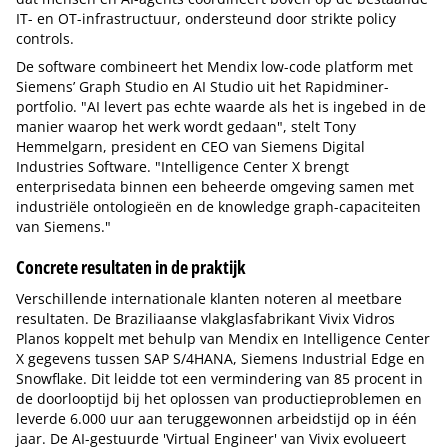
IT- en OT-infrastructuur, ondersteund door strikte policy
controls.
De software combineert het Mendix low-code platform met
Siemens’ Graph Studio en AI Studio uit het Rapidminer-
portfolio. "AI levert pas echte waarde als het is ingebed in de
manier waarop het werk wordt gedaan", stelt Tony
Hemmelgarn, president en CEO van Siemens Digital
Industries Software. "Intelligence Center X brengt
enterprisedata binnen een beheerde omgeving samen met
industriële ontologieën en de knowledge graph-capaciteiten
van Siemens."
Concrete resultaten in de praktijk
Verschillende internationale klanten noteren al meetbare
resultaten. De Braziliaanse vlakglasfabrikant Vivix Vidros
Planos koppelt met behulp van Mendix en Intelligence Center
X gegevens tussen SAP S/4HANA, Siemens Industrial Edge en
Snowflake. Dit leidde tot een vermindering van 85 procent in
de doorlooptijd bij het oplossen van productieproblemen en
leverde 6.000 uur aan teruggewonnen arbeidstijd op in één
jaar. De AI-gestuurde 'Virtual Engineer' van Vivix evolueert