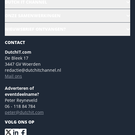
DUTCH IT CHANNEL
Alle evenementen
ONZE SAMENWERKINGEN
Ons team
CloudLunch
NIEUWSBRIEF ONTVANGEN?
Homepage
Gartner
Magazines
CONTACT
NL Digital
Colofon
DutchIT.com
Marketingmogelijkheden 2026
De Bleek 17
Eventmogelijkheden 2026
3447 GV Woerden
redactie@dutchitchannel.nl
Advertising opportunities 2026 ENG
Mail ons
Event opportunities 2026 ENG
Versturen
Adverteren of
eventdeelname?
Peter Reyneveld
06 - 118 84 784
peter@dutchit.com
VOLG ONS OP