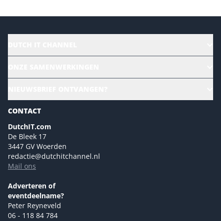
DUTCH IT CHANNEL
Alle evenementen
ONZE SAMENWERKINGEN
Ons team
CloudLunch
NIEUWSBRIEF ONTVANGEN?
Homepage
Gartner
Magazines
CONTACT
NL Digital
Colofon
DutchIT.com
Marketingmogelijkheden 2026
De Bleek 17
Eventmogelijkheden 2026
3447 GV Woerden
redactie@dutchitchannel.nl
Advertising opportunities 2026 ENG
Mail ons
Event opportunities 2026 ENG
Versturen
Adverteren of
eventdeelname?
Peter Reyneveld
06 - 118 84 784