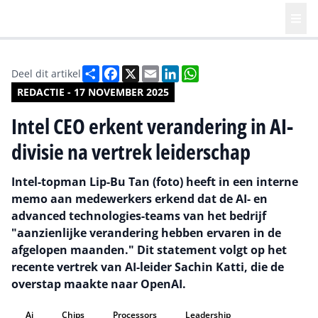
Deel
Facebook
X
Email
LinkedIn
WhatsApp
Deel dit artikel
REDACTIE - 17 NOVEMBER 2025
Intel CEO erkent verandering in AI-
divisie na vertrek leiderschap
Intel-topman Lip-Bu Tan (foto) heeft in een interne
memo aan medewerkers erkend dat de AI- en
advanced technologies-teams van het bedrijf
"aanzienlijke verandering hebben ervaren in de
afgelopen maanden." Dit statement volgt op het
recente vertrek van AI-leider Sachin Katti, die de
overstap maakte naar OpenAI.
Ai
Chips
Processors
Leadership