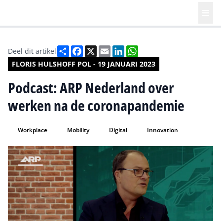
Deel
Facebook
X
Email
LinkedIn
WhatsApp
Deel dit artikel
FLORIS HULSHOFF POL - 19 JANUARI 2023
Podcast: ARP Nederland over
werken na de coronapandemie
Workplace
Mobility
Digital
Innovation