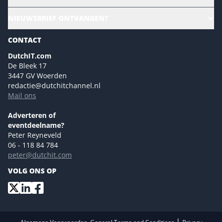
Ons team
CloudLunch
NIEUWSBRIEF ONTVANGEN?
Homepage
Gartner
Magazines
CONTACT
NL Digital
Colofon
DutchIT.com
Marketingmogelijkheden 2026
De Bleek 17
Eventmogelijkheden 2026
3447 GV Woerden
redactie@dutchitchannel.nl
Advertising opportunities 2026 ENG
Mail ons
Event opportunities 2026 ENG
Versturen
Adverteren of
eventdeelname?
Peter Reyneveld
06 - 118 84 784
peter@dutchit.com
VOLG ONS OP
|