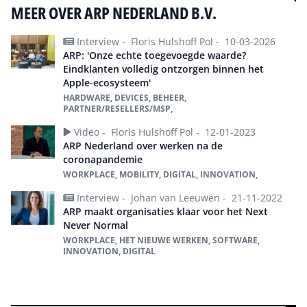
MEER OVER ARP NEDERLAND B.V.
Interview -
Floris Hulshoff Pol -
10-03-2026
ARP: 'Onze echte toegevoegde waarde?
Eindklanten volledig ontzorgen binnen het
Apple-ecosysteem'
HARDWARE, DEVICES, BEHEER,
PARTNER/RESELLERS/MSP,
Video -
Floris Hulshoff Pol -
12-01-2023
ARP Nederland over werken na de
coronapandemie
WORKPLACE, MOBILITY, DIGITAL, INNOVATION,
Interview -
Johan van Leeuwen -
21-11-2022
ARP maakt organisaties klaar voor het Next
Never Normal
WORKPLACE, HET NIEUWE WERKEN, SOFTWARE,
INNOVATION, DIGITAL
Alles over ARP Nederland B.V.