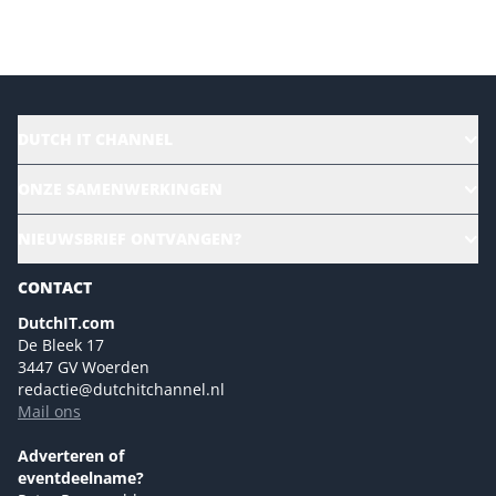
Versturen
DUTCH IT CHANNEL
Alle evenementen
ONZE SAMENWERKINGEN
Ons team
CloudLunch
NIEUWSBRIEF ONTVANGEN?
Homepage
Gartner
Magazines
CONTACT
NL Digital
Colofon
DutchIT.com
Marketingmogelijkheden 2026
De Bleek 17
Eventmogelijkheden 2026
3447 GV Woerden
redactie@dutchitchannel.nl
Advertising opportunities 2026 ENG
Mail ons
Event opportunities 2026 ENG
Versturen
Adverteren of
eventdeelname?