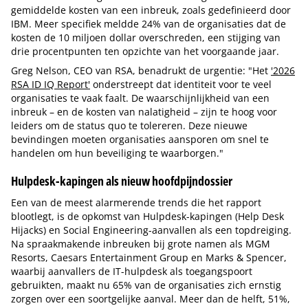
gemiddelde kosten van een inbreuk, zoals gedefinieerd door
IBM. Meer specifiek meldde 24% van de organisaties dat de
kosten de 10 miljoen dollar overschreden, een stijging van
drie procentpunten ten opzichte van het voorgaande jaar.
Greg Nelson, CEO van RSA, benadrukt de urgentie: "Het
'2026
RSA ID IQ Report'
onderstreept dat identiteit voor te veel
organisaties te vaak faalt. De waarschijnlijkheid van een
inbreuk – en de kosten van nalatigheid – zijn te hoog voor
leiders om de status quo te tolereren. Deze nieuwe
bevindingen moeten organisaties aansporen om snel te
handelen om hun beveiliging te waarborgen."
Hulpdesk-kapingen als nieuw hoofdpijndossier
Een van de meest alarmerende trends die het rapport
blootlegt, is de opkomst van Hulpdesk-kapingen (Help Desk
Hijacks) en Social Engineering-aanvallen als een topdreiging.
Na spraakmakende inbreuken bij grote namen als MGM
Resorts, Caesars Entertainment Group en Marks & Spencer,
waarbij aanvallers de IT-hulpdesk als toegangspoort
gebruikten, maakt nu 65% van de organisaties zich ernstig
zorgen over een soortgelijke aanval. Meer dan de helft, 51%,