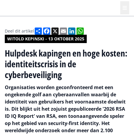
Deel
Facebook
X
Email
LinkedIn
WhatsApp
Deel dit artikel
WITOLD KEPINSKI - 13 OKTOBER 2025
Hulpdesk kapingen en hoge kosten:
identiteitscrisis in de
cyberbeveiliging
Organisaties worden geconfronteerd met een
ongekende golf aan cyberaanvallen waarbij de
identiteit van gebruikers het voornaamste doelwit
is. Dit blijkt uit het zojuist gepubliceerde '2026 RSA
ID IQ Report' van RSA, een toonaangevende speler
op het gebied van security-first identity. Het
wereldwijde onderzoek onder meer dan 2.100