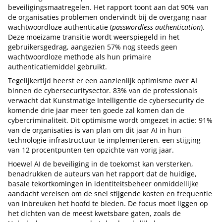
beveiligingsmaatregelen. Het rapport toont aan dat 90% van
de organisaties problemen ondervindt bij de overgang naar
wachtwoordloze authenticatie (
passwordless authentication
).
Deze moeizame transitie wordt weerspiegeld in het
gebruikersgedrag, aangezien 57% nog steeds geen
wachtwoordloze methode als hun primaire
authenticatiemiddel gebruikt.
Tegelijkertijd heerst er een aanzienlijk optimisme over AI
binnen de cybersecuritysector. 83% van de professionals
verwacht dat Kunstmatige Intelligentie de cybersecurity de
komende drie jaar meer ten goede zal komen dan de
cybercriminaliteit. Dit optimisme wordt omgezet in actie: 91%
van de organisaties is van plan om dit jaar AI in hun
technologie-infrastructuur te implementeren, een stijging
van 12 procentpunten ten opzichte van vorig jaar.
Hoewel AI de beveiliging in de toekomst kan versterken,
benadrukken de auteurs van het rapport dat de huidige,
basale tekortkomingen in identiteitsbeheer onmiddellijke
aandacht vereisen om de snel stijgende kosten en frequentie
van inbreuken het hoofd te bieden. De focus moet liggen op
het dichten van de meest kwetsbare gaten, zoals de