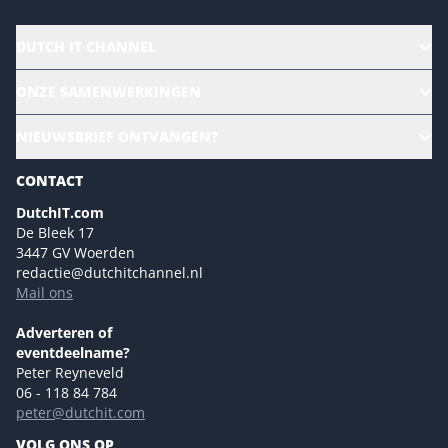
DUTCH IT CHANNEL
Alle evenementen
ONZE SAMENWERKINGEN
Ons team
CloudLunch
NIEUWSBRIEF ONTVANGEN?
Homepage
Gartner
Magazines
CONTACT
NL Digital
Colofon
DutchIT.com
Marketingmogelijkheden 2026
De Bleek 17
Eventmogelijkheden 2026
3447 GV Woerden
redactie@dutchitchannel.nl
Advertising opportunities 2026 ENG
Mail ons
Event opportunities 2026 ENG
Versturen
Adverteren of
eventdeelname?
Peter Reyneveld
06 - 118 84 784
peter@dutchit.com
VOLG ONS OP