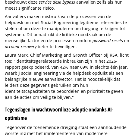
beschouwt deze
service desk bypass
aanvallen zelfs als hun
meest significante risico.
Aanvallers maken misbruik van de processen van de
helpdesk om met Social Engineering legitieme referenties te
stelen of om deze te manipuleren om toegang te krijgen tot
systemen. Dit benadrukt de kritieke noodzaak om de
menselijke factor en de processen rondom
password resets
en
account recovery
beter te beveiligen.
Laura Marx, Chief Marketing and Growth Officer bij RSA, licht
toe: "Identiteitsgerelateerde inbreuken zijn in het 2026-
rapport geëxplodeerd, van 42% naar 69% in slechts één jaar,
waarbij social engineering via de helpdesk opduikt als een
belangrijke nieuwe aanvalsvector. Het is noodzakelijk dat
leiders deze gegevens gebruiken om hun
identiteitscapaciteiten te beoordelen en prioriteit te geven
aan de acties om veilig te blijven."
Tegenslagen in wachtwoordloze adoptie ondanks AI-
optimisme
Tegenover de toenemende dreiging staat een aanhoudende
worsteling met het implementeren van modernere