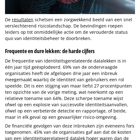
De
resultaten
schetsen een zorgwekkend beeld van een snel
verslechterend risicolandschap. De bevindingen roepen
leiders op tot onmiddellijke actie om de verouderde status
quo van identiteitsbeheer te doorbreken.
Frequente en dure lekken: de harde cijfers
De frequentie van identiteitsgerelateerde datalekken is in
één jaar tijd geëxplodeerd. 69% van de ondervraagde
organisaties heeft de afgelopen drie jaar een inbreuk
meegemaakt waarbij de identiteit van gebruikers een rol
speelde. Dit is een stijging van maar liefst 27 procentpunten
ten opzichte van de vorige meting, wat neerkomt op een
relatieve toename van 64%. Deze scherpe toename wijst
ofwel op een explosie van succesvolle identiteitsaanvallen,
ofwel op een verbeterde detectie en rapportage, of beide,
maar in elk geval op een gevaarlijker risico-omgeving.
De financiële gevolgen van deze inbreuken zijn eveneens fors
toegenomen. 45% van de organisaties gaf aan dat de kosten
van een identiteitsgerelateerd datalek hoger waren dan de