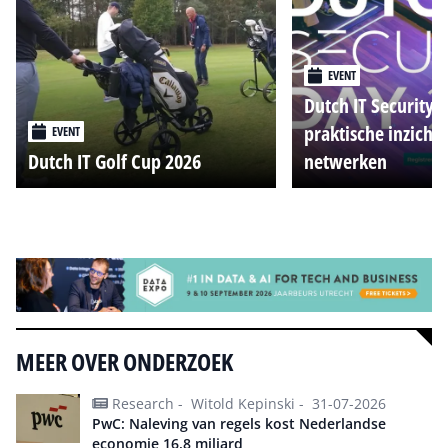
EVENT
Dutch IT Security 
praktische inzicht
EVENT
Dutch IT Golf Cup 2026
netwerken
Alle events
MEER OVER ONDERZOEK
Research -
Witold Kepinski -
31-07-2026
PwC: Naleving van regels kost Nederlandse
economie 16,8 miljard