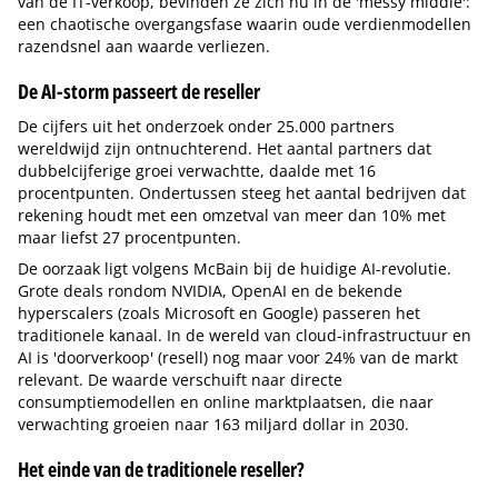
van de IT-verkoop, bevinden ze zich nu in de 'messy middle':
een chaotische overgangsfase waarin oude verdienmodellen
razendsnel aan waarde verliezen.
De AI-storm passeert de reseller
De cijfers uit het onderzoek onder 25.000 partners
wereldwijd zijn ontnuchterend. Het aantal partners dat
dubbelcijferige groei verwachtte, daalde met 16
procentpunten. Ondertussen steeg het aantal bedrijven dat
rekening houdt met een omzetval van meer dan 10% met
maar liefst 27 procentpunten.
De oorzaak ligt volgens McBain bij de huidige AI-revolutie.
Grote deals rondom NVIDIA, OpenAI en de bekende
hyperscalers (zoals Microsoft en Google) passeren het
traditionele kanaal. In de wereld van cloud-infrastructuur en
AI is 'doorverkoop' (resell) nog maar voor 24% van de markt
relevant. De waarde verschuift naar directe
consumptiemodellen en online marktplaatsen, die naar
verwachting groeien naar 163 miljard dollar in 2030.
Het einde van de traditionele reseller?