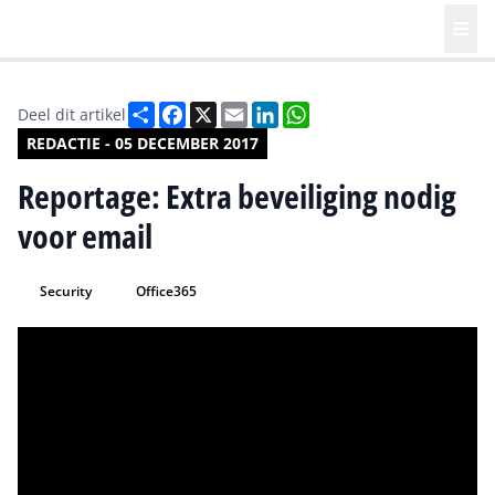
Deel
Facebook
X
Email
LinkedIn
WhatsApp
Deel dit artikel
REDACTIE - 05 DECEMBER 2017
Reportage: Extra beveiliging nodig
voor email
Security
Office365