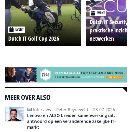
EVENT
Dutch IT Security 
praktische inzicht
EVENT
Dutch IT Golf Cup 2026
netwerken
Alle events
MEER OVER ALSO
Interview -
Peter Reyneveld -
28-07-2026
Lenovo en ALSO breiden samenwerking uit:
antwoord op een veranderende zakelijke IT-
markt