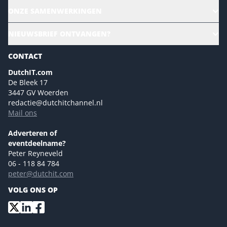
Alle evenementen
ONZE SAMENWERKINGEN
Ons team
CloudLunch
NIEUWSBRIEF ONTVANGEN?
Homepage
Gartner
Magazines
CONTACT
NL Digital
Colofon
DutchIT.com
Marketingmogelijkheden 2026
De Bleek 17
Eventmogelijkheden 2026
3447 GV Woerden
redactie@dutchitchannel.nl
Advertising opportunities 2026 ENG
Mail ons
Event opportunities 2026 ENG
Versturen
Adverteren of
eventdeelname?
Peter Reyneveld
06 - 118 84 784
peter@dutchit.com
VOLG ONS OP