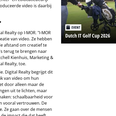
roduceerde video is daarbij
'
EVENT
al Realty op I-MOR. "I-MOR
Dutch IT Golf Cup 2026
reatie van video. Ze hebben
e afstand om creatief te
's terug te brengen naar
itchell Kienhuis, Marketing &
 Realty, toe.
 Digital Realty begrijpt dit
uik van video om hun
iet door alleen maar de
gen uit te lichten, maar
 maken: schaalbaarheid voor
 en vooral vertrouwen. De
ie. Ze gaan over de mensen
de impact die dat heeft.