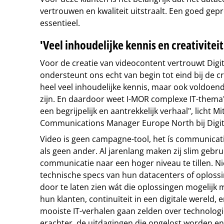
vertrouwen en kwaliteit uitstraalt. Een goed gep
essentieel.
'Veel inhoudelijke kennis en creativiteit
Voor de creatie van videocontent vertrouwt Digit
ondersteunt ons echt van begin tot eind bij de c
heel veel inhoudelijke kennis, maar ook voldoend
zijn. En daardoor weet I-MOR complexe IT-thema
een begrijpelijk en aantrekkelijk verhaal", licht M
Communications Manager Europe North bij Digital
Video is geen campagne-tool, het ís communicatie.
als geen ander. Al jarenlang maken zij slim gebr
communicatie naar een hoger niveau te tillen. N
technische specs van hun datacenters of oplossin
door te laten zien wát die oplossingen mogelijk
hun klanten, continuïteit in een digitale wereld,
mooiste IT-verhalen gaan zelden over technolog
erachter, de uitdagingen die opgelost worden en 