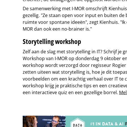
De samenwerking met I-MOR omschrijft Kienhuis al
gezellig. "Ze staan open voor input en buiten de b
ruimte voor spontane ideeën", zegt Kienhuis. "Ik 
MOR dan ook een no-brainer is."
Storytelling workshop
Zelf aan de slag met storytelling in IT? Schrijf je g
Workshop van I‑MOR op donderdag 9 oktober e
workshop wordt verzorgd door regisseur Rogier 
zetten uiteen wat storytelling is, hoe je dit toep
voorbeelden om een krachtig verhaal over IT te c
workshop krijg je praktische tips en een creatiev
een interactieve quiz en een gezellige borrel.
Mel
Tip de redactie