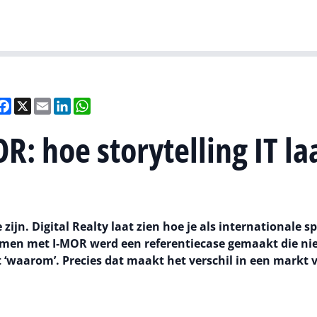
Gartner
I
eel
Facebook
X
Email
LinkedIn
WhatsApp
R: hoe storytelling IT la
zijn. Digital Realty laat zien hoe je als internationale sp
Samen met I‑MOR werd een referentiecase gemaakt die nie
t ‘waarom’. Precies dat maakt het verschil in een markt 