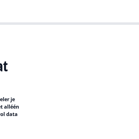
T-agenda
Meer
Dutch IT Leaders
at
eler je
t alléén
vol data