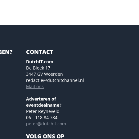
GEN?
CONTACT
DutchIT.com
De Bleek 17
3447 GV Woerden
redactie@dutchitchannel.nl
Mail ons
Adverteren of
eventdeelname?
Peter Reyneveld
06 - 118 84 784
peter@dutchit.com
VOLG ONS OP