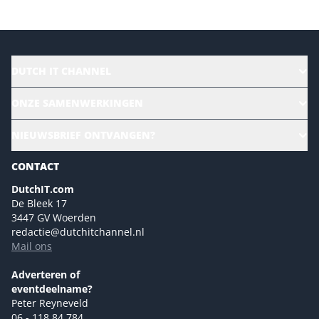
DUTCH IT CHANNEL
Alle evenementen
ONZE SAMENWERKINGEN
Ons team
CloudLunch
NIEUWSBRIEF ONTVANGEN?
Homepage
Gartner
Magazines
CONTACT
NL Digital
Colofon
DutchIT.com
Marketingmogelijkheden 2026
De Bleek 17
Eventmogelijkheden 2026
3447 GV Woerden
redactie@dutchitchannel.nl
Advertising opportunities 2026 ENG
Mail ons
Event opportunities 2026 ENG
Versturen
Adverteren of
eventdeelname?
Peter Reyneveld
06 - 118 84 784