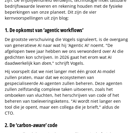
zijn. De vrijblijvendheid verdwijnt; technologie moet tastbare
bedrijfswaarde leveren en rekening houden met de fysieke
beperkingen van onze planeet. Dit zijn de vier
kernvoorspellingen uit zijn blog:
1. De opkomst van ‘agentic workflows’
De grootste verschuiving die Vogels signaleert, is de overgang
van generatieve AI naar wat hij 'Agentic AI' noemt. "De
afgelopen twee jaar hebben we ons verwonderd over AI die
gedichten kon schrijven. In 2026 gaat het erom wat AI
daadwerkelijk kan
doen
," schrijft Vogels.
Hij voorspelt dat we niet langer met één groot AI-model
zullen praten, maar dat we ecosystemen van
gespecialiseerde AI-agenten zullen beheren. Deze agenten
zullen zelfstandig complexe taken uitvoeren, zoals het
omboeken van vluchten, het herschrijven van code of het
beheren van toeleveringsketens. "AI wordt niet langer een
tool die je opent, maar een collega die je brieft," aldus de
CTO.
2. De ‘carbon-aware’ code