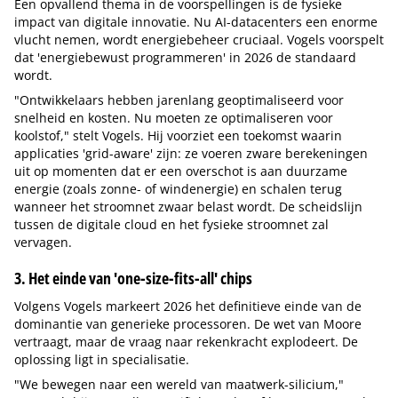
Een opvallend thema in de voorspellingen is de fysieke
impact van digitale innovatie. Nu AI-datacenters een enorme
vlucht nemen, wordt energiebeheer cruciaal. Vogels voorspelt
dat 'energiebewust programmeren' in 2026 de standaard
wordt.
"Ontwikkelaars hebben jarenlang geoptimaliseerd voor
snelheid en kosten. Nu moeten ze optimaliseren voor
koolstof," stelt Vogels. Hij voorziet een toekomst waarin
applicaties 'grid-aware' zijn: ze voeren zware berekeningen
uit op momenten dat er een overschot is aan duurzame
energie (zoals zonne- of windenergie) en schalen terug
wanneer het stroomnet zwaar belast wordt. De scheidslijn
tussen de digitale cloud en het fysieke stroomnet zal
vervagen.
3. Het einde van 'one-size-fits-all' chips
Volgens Vogels markeert 2026 het definitieve einde van de
dominantie van generieke processoren. De wet van Moore
vertraagt, maar de vraag naar rekenkracht explodeert. De
oplossing ligt in specialisatie.
"We bewegen naar een wereld van maatwerk-silicium,"