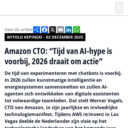
Deel
Facebook
X
Email
LinkedIn
WhatsApp
Deel dit artikel
WITOLD KEPINSKI - 02 DECEMBER 2025
Amazon CTO: “Tijd van AI-hype is
voorbij, 2026 draait om actie”
De tijd van experimenteren met chatbots is voorbij.
In 2026 zullen kunstmatige intelligentie en
energiesystemen samensmelten en zullen AI-
agenten zich ontwikkelen van digitale assistenten
tot volwaardige teamleden. Dat stelt Werner Vogels,
CTO van Amazon, in zijn jaarlijkse en invloedrijke
technologiemanifest. Tijdens AWS re:Invent in Las
Vegas deelde de Nederlander zijn visie op het