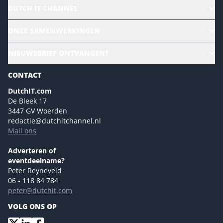
DUTCH IT CHANNEL
Alle evenementen
ONZE SAMENWERKINGEN
Ons team
CloudLunch
NIEUWSBRIEF ONTVANGEN?
Homepage
Gartner
Magazines
CONTACT
NL Digital
Colofon
DutchIT.com
Marketingmogelijkheden 2026
De Bleek 17
Eventmogelijkheden 2026
3447 GV Woerden
redactie@dutchitchannel.nl
Advertising opportunities 2026 ENG
Mail ons
Event opportunities 2026 ENG
Versturen
Adverteren of
eventdeelname?
Peter Reyneveld
06 - 118 84 784
peter@dutchit.com
VOLG ONS OP