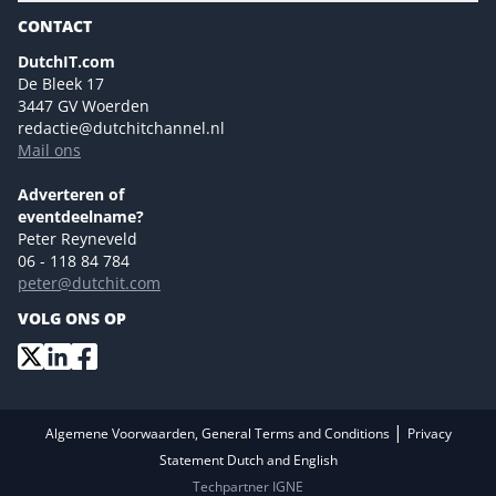
Magazines
CONTACT
NL Digital
Colofon
DutchIT.com
Marketingmogelijkheden 2026
De Bleek 17
Eventmogelijkheden 2026
3447 GV Woerden
redactie@dutchitchannel.nl
Advertising opportunities 2026 ENG
Mail ons
Event opportunities 2026 ENG
Versturen
Adverteren of
eventdeelname?
Peter Reyneveld
06 - 118 84 784
peter@dutchit.com
VOLG ONS OP
|
Algemene Voorwaarden, General Terms and Conditions
Privacy
Statement Dutch and English
Techpartner IGNE