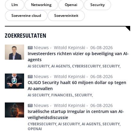
Llm
Networking
Openai
Security
Soevereine cloud
Soevereiniteit
ZOEKRESULTATEN
Nieuws -
Witold Kepinski -
06-08-2026
Investeerders richten vizier op beveiliging van AI-
agents
AI SECURITY, AI AGENTS, CYBERSECURITY, SECURITY,
Nieuws -
Witold Kepinski -
06-08-2026
OLIGO Security haalt 60 miljoen dollar op tegen
AI-aanvallen
AI SECURITY, FINANCIEEL, SECURITY,
Nieuws -
Witold Kepinski -
06-08-2026
Israëlische startup Irregular in centrum van AI-
veiligheidsdiscussie
CYBERSECURITY, AI SECURITY, AI AGENTS, SECURITY,
OPENAI