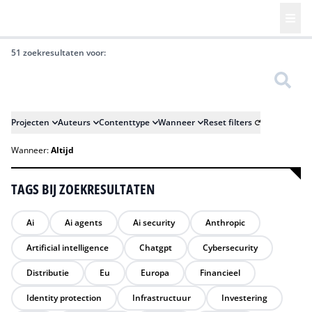
51 zoekresultaten voor:
Zoeken
Projecten
Auteurs
Contenttype
Wanneer
Reset filters
Wanneer:
Altijd
TAGS BIJ ZOEKRESULTATEN
Ai
Ai agents
Ai security
Anthropic
Artificial intelligence
Chatgpt
Cybersecurity
Distributie
Eu
Europa
Financieel
Identity protection
Infrastructuur
Investering