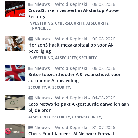
Nieuws -
Witold Kepinski -
06-08-2026
CrowdStrike investeert in AI-startup Above
Security
INVESTERING, CYBERSECURITY, AI SECURITY,
FINANCIEEL,
Nieuws -
Witold Kepinski -
06-08-2026
Horizon3 haalt megakapitaal op voor AI-
beveiliging
INVESTERING, AI SECURITY, SECURITY,
Nieuws -
Witold Kepinski -
06-08-2026
Britse toezichthouder AISI waarschuwt voor
autonome AI-misleiding
SECURITY, AI SECURITY,
Nieuws -
Witold Kepinski -
04-08-2026
Cato Networks pakt AI-gestuurde aanvallen aan
bij de bron
AI SECURITY, SECURITY, CYBERSECURITY,
Nieuws -
Witold Kepinski -
31-07-2026
Check Point lanceert AI Network Firewall