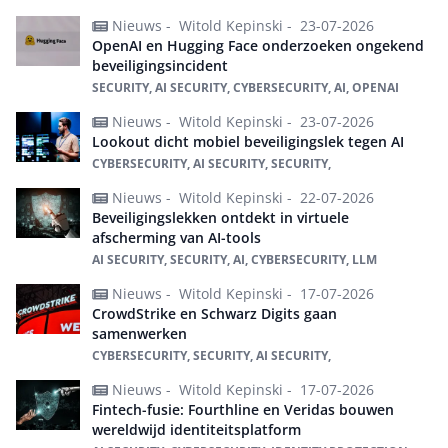
Nieuws -
Witold Kepinski -
23-07-2026
OpenAI en Hugging Face onderzoeken ongekend
beveiligingsincident
SECURITY, AI SECURITY, CYBERSECURITY, AI, OPENAI
Nieuws -
Witold Kepinski -
23-07-2026
Lookout dicht mobiel beveiligingslek tegen AI
CYBERSECURITY, AI SECURITY, SECURITY,
Nieuws -
Witold Kepinski -
22-07-2026
Beveiligingslekken ontdekt in virtuele
afscherming van AI-tools
AI SECURITY, SECURITY, AI, CYBERSECURITY, LLM
Nieuws -
Witold Kepinski -
17-07-2026
CrowdStrike en Schwarz Digits gaan
samenwerken
CYBERSECURITY, SECURITY, AI SECURITY,
Nieuws -
Witold Kepinski -
17-07-2026
Fintech-fusie: Fourthline en Veridas bouwen
wereldwijd identiteitsplatform