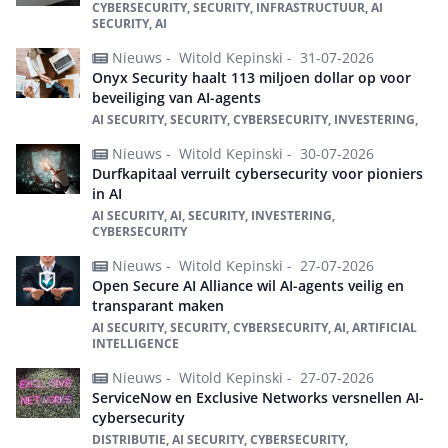
CYBERSECURITY, SECURITY, INFRASTRUCTUUR, AI
SECURITY, AI
Nieuws -
Witold Kepinski -
31-07-2026
Onyx Security haalt 113 miljoen dollar op voor
beveiliging van AI-agents
AI SECURITY, SECURITY, CYBERSECURITY, INVESTERING,
Nieuws -
Witold Kepinski -
30-07-2026
Durfkapitaal verruilt cybersecurity voor pioniers
in AI
AI SECURITY, AI, SECURITY, INVESTERING,
CYBERSECURITY
Nieuws -
Witold Kepinski -
27-07-2026
Open Secure AI Alliance wil AI-agents veilig en
transparant maken
AI SECURITY, SECURITY, CYBERSECURITY, AI, ARTIFICIAL
INTELLIGENCE
Nieuws -
Witold Kepinski -
27-07-2026
ServiceNow en Exclusive Networks versnellen AI-
cybersecurity
DISTRIBUTIE, AI SECURITY, CYBERSECURITY,