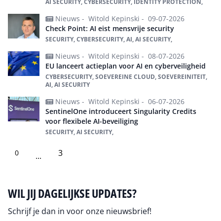
AI SECURITY, CYBERSECURITY, IDENTITY PROTECTION,
Nieuws -
Witold Kepinski -
09-07-2026
Check Point: AI eist mensvrije security
SECURITY, CYBERSECURITY, AI, AI SECURITY,
Nieuws -
Witold Kepinski -
08-07-2026
EU lanceert actieplan voor AI en cyberveiligheid
CYBERSECURITY, SOEVEREINE CLOUD, SOEVEREINITEIT,
AI, AI SECURITY
Nieuws -
Witold Kepinski -
06-07-2026
SentinelOne introduceert Singularity Credits
voor flexibele AI-beveiliging
SECURITY, AI SECURITY,
3
0
...
WIL JIJ DAGELIJKSE UPDATES?
Schrijf je dan in voor onze nieuwsbrief!