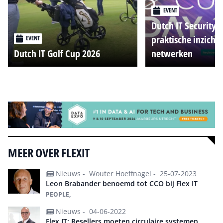
EVENT
Dutch IT Security 
praktische inzicht
EVENT
Dutch IT Golf Cup 2026
netwerken
Alle events
MEER OVER FLEXIT
Nieuws -
Wouter Hoeffnagel -
25-07-2023
Leon Brabander benoemd tot CCO bij Flex IT
PEOPLE,
Nieuws -
04-06-2022
Flex IT: Resellers moeten circulaire systemen