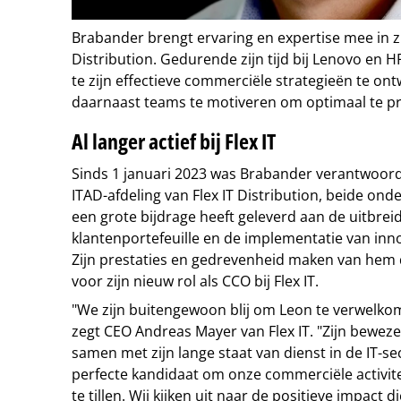
Brabander brengt ervaring en expertise mee in zij
Distribution. Gedurende zijn tijd bij Lenovo en H
te zijn effectieve commerciële strategieën te ont
daarnaast teams te motiveren om optimaal te pr
Al langer actief bij Flex IT
Sinds 1 januari 2023 was Brabander verantwoordel
ITAD-afdeling van Flex IT Distribution, beide onde
een grote bijdrage heeft geleverd aan de uitbrei
klantenportefeuille en de implementatie van inn
Zijn prestaties en gedrevenheid maken van he
voor zijn nieuw rol als CCO bij Flex IT.
"We zijn buitengewoon blij om Leon te verwelkom
zegt CEO Andreas Mayer van Flex IT. "Zijn beweze
samen met zijn lange staat van dienst in de IT-
perfecte kandidaat om onze commerciële activit
te tillen. Wij kijken uit naar de positieve impact d