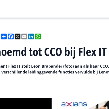
Gartner
I
Deel
Facebook
X
Email
LinkedIn
WhatsApp
l
emd tot CCO bij Flex IT
ent Flex IT stelt Leon Brabander (foto) aan als haar CCO
verschillende leidinggevende functies vervulde bij Leno