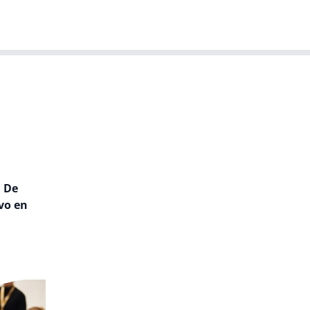
T-agenda
Meer
Dutch IT Leaders
. De
vo en