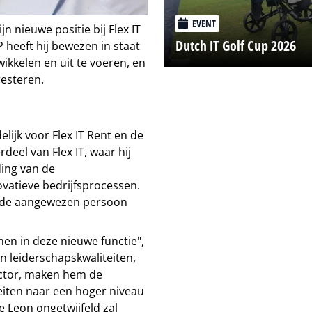
EVENT
n nieuwe positie bij Flex IT
Dutch IT Golf Cup 2026
P heeft hij bewezen in staat
wikkelen en uit te voeren, en
esteren.
ijk voor Flex IT Rent en de
rdeel van Flex IT, waar hij
ding van de
ovatieve bedrijfsprocessen.
m de aangewezen persoon
en in deze nieuwe functie",
n leiderschapskwaliteiten,
sector, maken hem de
eiten naar een hoger niveau
ie Leon ongetwijfeld zal