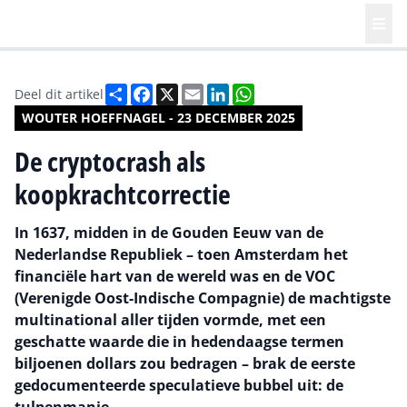
Deel
Facebook
X
Email
LinkedIn
WhatsApp
Deel dit artikel
WOUTER HOEFFNAGEL - 23 DECEMBER 2025
De cryptocrash als
koopkrachtcorrectie
In 1637, midden in de Gouden Eeuw van de
Nederlandse Republiek – toen Amsterdam het
financiële hart van de wereld was en de VOC
(Verenigde Oost-Indische Compagnie) de machtigste
multinational aller tijden vormde, met een
geschatte waarde die in hedendaagse termen
biljoenen dollars zou bedragen – brak de eerste
gedocumenteerde speculatieve bubbel uit: de