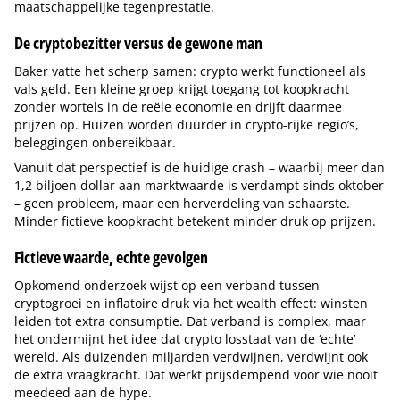
maatschappelijke tegenprestatie.
De cryptobezitter versus de gewone man
Baker vatte het scherp samen: crypto werkt functioneel als
vals geld. Een kleine groep krijgt toegang tot koopkracht
zonder wortels in de reële economie en drijft daarmee
prijzen op. Huizen worden duurder in crypto-rijke regio’s,
beleggingen onbereikbaar.
Vanuit dat perspectief is de huidige crash – waarbij meer dan
1,2 biljoen dollar aan marktwaarde is verdampt sinds oktober
– geen probleem, maar een herverdeling van schaarste.
Minder fictieve koopkracht betekent minder druk op prijzen.
Fictieve waarde, echte gevolgen
Opkomend onderzoek wijst op een verband tussen
cryptogroei en inflatoire druk via het wealth effect: winsten
leiden tot extra consumptie. Dat verband is complex, maar
het ondermijnt het idee dat crypto losstaat van de ‘echte’
wereld. Als duizenden miljarden verdwijnen, verdwijnt ook
de extra vraagkracht. Dat werkt prijsdempend voor wie nooit
meedeed aan de hype.