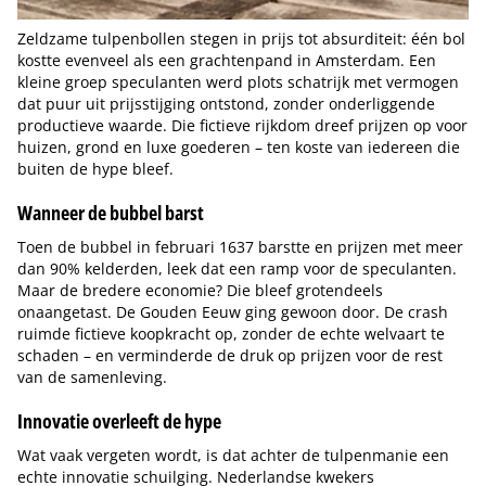
Zeldzame tulpenbollen stegen in prijs tot absurditeit: één bol
kostte evenveel als een grachtenpand in Amsterdam. Een
kleine groep speculanten werd plots schatrijk met vermogen
dat puur uit prijsstijging ontstond, zonder onderliggende
productieve waarde. Die fictieve rijkdom dreef prijzen op voor
huizen, grond en luxe goederen – ten koste van iedereen die
buiten de hype bleef.
Wanneer de bubbel barst
Toen de bubbel in februari 1637 barstte en prijzen met meer
dan 90% kelderden, leek dat een ramp voor de speculanten.
Maar de bredere economie? Die bleef grotendeels
onaangetast. De Gouden Eeuw ging gewoon door. De crash
ruimde fictieve koopkracht op, zonder de echte welvaart te
schaden – en verminderde de druk op prijzen voor de rest
van de samenleving.
Innovatie overleeft de hype
Wat vaak vergeten wordt, is dat achter de tulpenmanie een
echte innovatie schuilging. Nederlandse kwekers