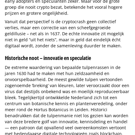
early adopters en speculanten zeker. Maar voor de grote
groep die nooit crypto bezat, betekende het vooral hogere
prijzen en grotere ongelijkheid.
Vanuit dat perspectief is de cryptocrash geen collectief
verlies, maar een correctie van een scheefgegroeide
geldillusie – net als in 1637. De echte innovatie zit mogelijk
niet in geld “uit het niets”, maar in geld dat eindelijk écht
digitaal wordt, zonder de samenleving duurder te maken.
Historische noot – innovatie en speculatie
De extreme waardering van bepaalde tulpenrassen in de
jaren 1630 had te maken met hun zeldzaamheid en
onvoorspelbaarheid. De meest gewilde tulpen vertoonden
zogenoemde ‘breking’ van kleuren, later veroorzaakt door een
virus dat destijds onbekend was en moeilijk reproduceerbaar
bleek. Tegelijkertijd ontwikkelde Nederland zich tot een
centrum van botanische kennis en plantenveredeling, onder
meer rond de Hortus Botanicus in Leiden. Historici
benadrukken dat de tulpenmanie niet los gezien kan worden
van deze bredere golf van innovatie, kennisdeling en handel
— een patroon dat opvallend veel overeenkomsten vertoont
met hedendaagse digitale technologieën zoals blockchain.