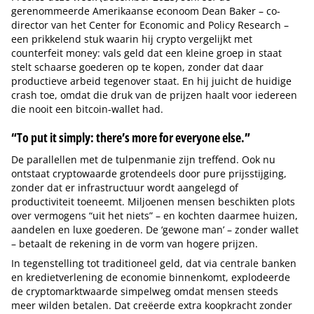
gerenommeerde Amerikaanse econoom Dean Baker – co-
director van het Center for Economic and Policy Research –
een prikkelend stuk waarin hij crypto vergelijkt met
counterfeit money: vals geld dat een kleine groep in staat
stelt schaarse goederen op te kopen, zonder dat daar
productieve arbeid tegenover staat. En hij juicht de huidige
crash toe, omdat die druk van de prijzen haalt voor iedereen
die nooit een bitcoin-wallet had.
“To put it simply: there’s more for everyone else.”
De parallellen met de tulpenmanie zijn treffend. Ook nu
ontstaat cryptowaarde grotendeels door pure prijsstijging,
zonder dat er infrastructuur wordt aangelegd of
productiviteit toeneemt. Miljoenen mensen beschikten plots
over vermogens “uit het niets” – en kochten daarmee huizen,
aandelen en luxe goederen. De ‘gewone man’ – zonder wallet
– betaalt de rekening in de vorm van hogere prijzen.
In tegenstelling tot traditioneel geld, dat via centrale banken
en kredietverlening de economie binnenkomt, explodeerde
de cryptomarktwaarde simpelweg omdat mensen steeds
meer wilden betalen. Dat creëerde extra koopkracht zonder