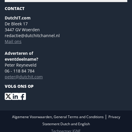
Gartner
Magazines
CONTACT
NL Digital
Colofon
DutchIT.com
Marketingmogelijkheden 2026
De Bleek 17
Eventmogelijkheden 2026
3447 GV Woerden
redactie@dutchitchannel.nl
Advertising opportunities 2026 ENG
Mail ons
Event opportunities 2026 ENG
Versturen
Adverteren of
eventdeelname?
Peter Reyneveld
06 - 118 84 784
peter@dutchit.com
VOLG ONS OP
|
Algemene Voorwaarden, General Terms and Conditions
Privacy
Statement Dutch and English
Techpartner IGNE