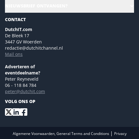
CloudLunch
NIEUWSBRIEF ONTVANGEN?
Homepage
Gartner
Magazines
CONTACT
NL Digital
Colofon
DutchIT.com
Marketingmogelijkheden 2026
De Bleek 17
Eventmogelijkheden 2026
3447 GV Woerden
redactie@dutchitchannel.nl
Advertising opportunities 2026 ENG
Mail ons
Event opportunities 2026 ENG
Versturen
Adverteren of
eventdeelname?
Peter Reyneveld
06 - 118 84 784
peter@dutchit.com
VOLG ONS OP
|
Algemene Voorwaarden, General Terms and Conditions
Privacy