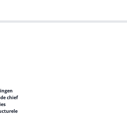
T-agenda
Meer
Dutch IT Leaders
lingen
de chief
ies
ucturele