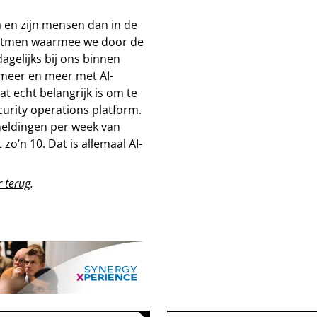
 en zijn mensen dan in de
oritmen waarmee we door de
gelijks bij ons binnen
meer en meer met AI-
t echt belangrijk is om te
curity operations platform.
meldingen per week van
zo’n 10. Dat is allemaal AI-
r terug
.