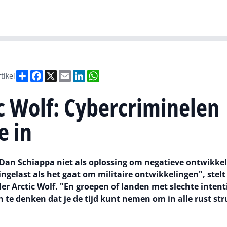
Gartner
I
Deel
Facebook
X
Email
LinkedIn
WhatsApp
tikel
c Wolf: Cybercriminelen
e in
t Dan Schiappa niet als oplossing om negatieve ontwikke
ngelast als het gaat om militaire ontwikkelingen", stelt 
der Arctic Wolf. "En groepen of landen met slechte intent
ch te denken dat je de tijd kunt nemen om in alle rust str