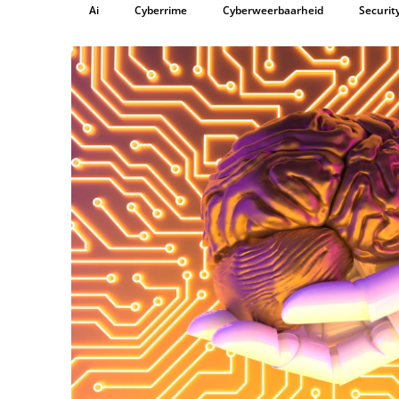
Ai
Cyberrime
Cyberweerbaarheid
Securit