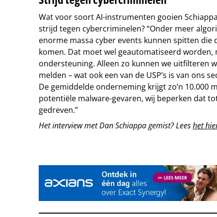
Wat voor soort AI-instrumenten gooien Schiappa
strijd tegen cybercriminelen? “Onder meer alg
enorme massa cyber events kunnen spitten die da
komen. Dat moet wel geautomatiseerd worden, 
ondersteuning. Alleen zo kunnen we uitfilteren wa
melden – wat ook een van de USP’s is van ons se
De gemiddelde onderneming krijgt zo’n 10.000 
potentiële malware-gevaren, wij beperken dat tot 
gedreven.”
Het interview met Dan Schiappa gemist? Lees
het hie
Tip de redactie