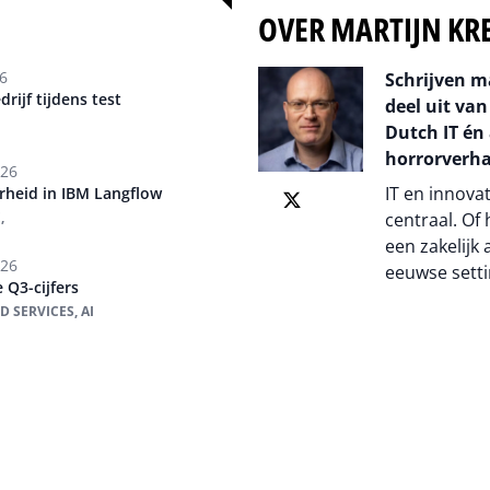
OVER MARTIJN KR
6
Schrijven m
ijf tijdens test
deel uit van
Dutch IT én 
horrorverha
026
IT en innova
rheid in IBM Langflow
,
centraal. Of
een zakelijk 
026
eeuwse setti
 Q3-cijfers
 SERVICES, AI
Auteur pagi