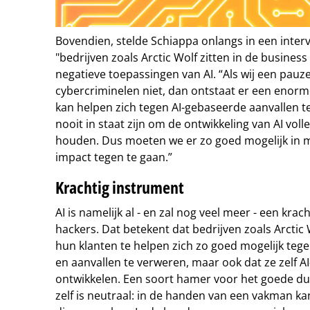
Bovendien, stelde Schiappa onlangs in een inter
"bedrijven zoals Arctic Wolf zitten in de business
negatieve toepassingen van AI. “Als wij een pauz
cybercriminelen niet, dan ontstaat er een enorm
kan helpen zich tegen AI-gebaseerde aanvallen t
nooit in staat zijn om de ontwikkeling van AI voll
houden. Dus moeten we er zo goed mogelijk in 
impact tegen te gaan.”
Krachtig instrument
AI is namelijk al - en zal nog veel meer - een kr
hackers. Dat betekent dat bedrijven zoals Arctic
hun klanten te helpen zich zo goed mogelijk te
en aanvallen te verweren, maar ook dat ze zelf A
ontwikkelen. Een soort hamer voor het goede dus
zelf is neutraal: in de handen van een vakman k