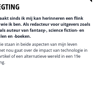
EGTING
aakt sinds ik mij kan herinneren een flink
 wie ik ben. Als redacteur voor uitgevers zoals
als auteur van fantasy-, science fiction- en
len en -boeken.
tie staan in beide aspecten van mijn leven
 het nou gaat over de impact van technologie in
artikel of een alternatieve wereld in een 19e
ng.
na