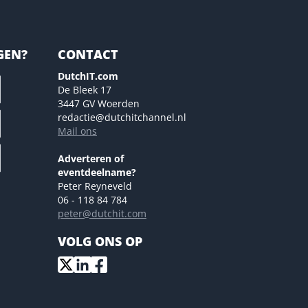
GEN?
CONTACT
DutchIT.com
De Bleek 17
3447 GV Woerden
redactie@dutchitchannel.nl
Mail ons
Adverteren of
eventdeelname?
Peter Reyneveld
06 - 118 84 784
peter@dutchit.com
VOLG ONS OP