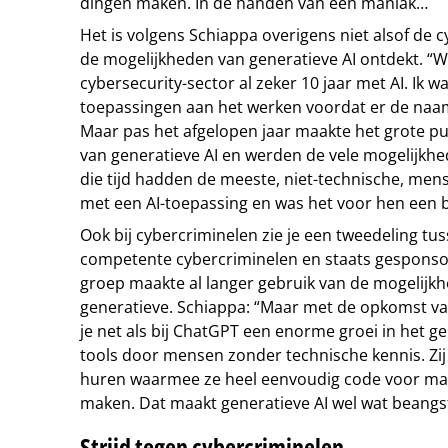
dingen maken. In de handen van een maniak…
Het is volgens Schiappa overigens niet alsof de 
de mogelijkheden van generatieve AI ontdekt. “W
cybersecurity-sector al zeker 10 jaar met AI. Ik w
toepassingen aan het werken voordat er de naa
Maar pas het afgelopen jaar maakte het grote pu
van generatieve AI en werden de vele mogelijkhe
die tijd hadden de meeste, niet-technische, mens
met een AI-toepassing en was het voor hen een b
Ook bij cybercriminelen zie je een tweedeling tu
competente cybercriminelen en staats gesponso
groep maakte al langer gebruik van de mogelijkh
generatieve. Schiappa: “Maar met de opkomst van
je net als bij ChatGPT een enorme groei in het ge
tools door mensen zonder technische kennis. Zij
huren waarmee ze heel eenvoudig code voor ma
maken. Dat maakt generatieve AI wel wat beangs
Strijd tegen cybercriminelen