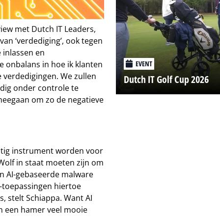
view met Dutch IT Leaders,
 van ‘verdediging’, ook tegen
e inlassen en
EVENT
e onbalans in hoe ik klanten
e verdedigingen. We zullen
Dutch IT Golf Cup 2026
edig onder controle te
meegaan om zo de negatieve
achtig instrument worden voor
 Wolf in staat moeten zijn om
gen AI-gebaseerde malware
I-toepassingen hiertoe
, stelt Schiappa. Want AI
an een hamer veel mooie