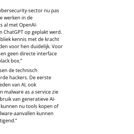
cybersecurity-sector nu pas
e werken in de
as al met OpenAI-
m ChatGPT op geplakt werd.
bliek kennis met de kracht
den voor hen duidelijk. Voor
en geen directe interface
lack box.”
ssen de technisch
rde hackers. De eerste
eden van AI, ook
 malware as a service zie
bruik van generatieve AI-
 kunnen nu tools kopen of
lware-aanvallen kunnen
tigend.”