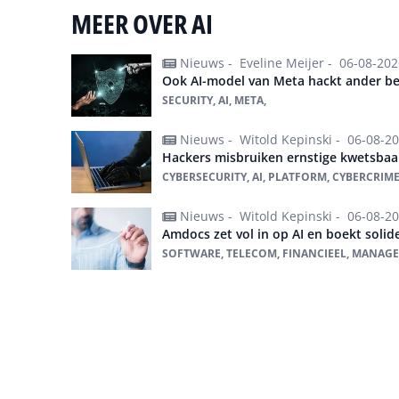
MEER OVER AI
Nieuws -
Eveline Meijer -
06-08-202
Ook AI-model van Meta hackt ander bedr
SECURITY, AI, META,
Nieuws -
Witold Kepinski -
06-08-2
Hackers misbruiken ernstige kwetsbaa
CYBERSECURITY, AI, PLATFORM, CYBERCRIME
Nieuws -
Witold Kepinski -
06-08-2
Amdocs zet vol in op AI en boekt solide
SOFTWARE, TELECOM, FINANCIEEL, MANAGED
Alles over ai