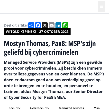
Deel
Facebook
X
Email
LinkedIn
WhatsApp
Deel dit artikel
WITOLD KEPINSKI - 27 OKTOBER 2023
Mostyn Thomas, Pax8: MSP’s zijn
geliefd bij cybercriminelen
Managed Service Providers (MSP’s) zijn een gewilde
prooi voor cybercriminelen. Zij beschikken immers
over talloze gegevens van en over klanten. De MSP’s
doen er daarom goed aan om verdediging goed op
orde te brengen en te houden, en personeel te
trainen, aldus Mostyn Thomas, our Senior Director
of Cyber Security for Pax8 EMEA.
Security
Cybersecurity
Managed services
Msp