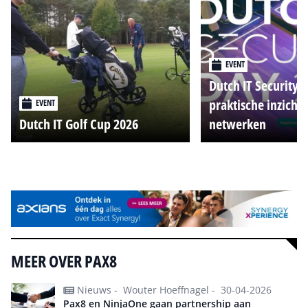
EVENT
Dutch IT Security 
praktische inzicht
EVENT
Dutch IT Golf Cup 2026
netwerken
Alle events
MEER OVER PAX8
Nieuws -
Wouter Hoeffnagel -
30-04-2026
Pax8 en NinjaOne gaan partnership aan