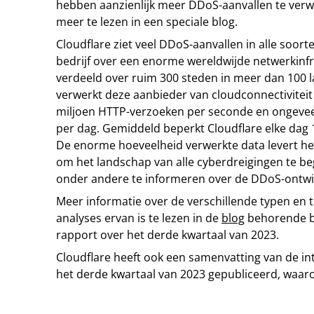
hebben aanzienlijk meer DDoS-aanvallen te verw
meer te lezen in een speciale blog.
Cloudflare ziet veel DDoS-aanvallen in alle soor
bedrijf over een enorme wereldwijde netwerkinfr
verdeeld over ruim 300 steden in meer dan 100 l
verwerkt deze aanbieder van cloudconnectivite
miljoen HTTP-verzoeken per seconde en ongevee
per dag. Gemiddeld beperkt Cloudflare elke dag 
De enorme hoeveelheid verwerkte data levert het
om het landschap van alle cyberdreigingen te b
onder andere te informeren over de DDoS-ontwi
Meer informatie over de verschillende typen en 
analyses ervan is te lezen in de
blog
behorende bi
rapport over het derde kwartaal van 2023.
Cloudflare heeft ook een samenvatting van de in
het derde kwartaal van 2023 gepubliceerd, waar
Tip de redactie