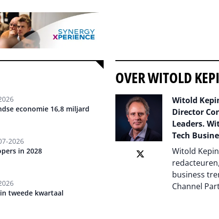
OVER WITOLD KEP
2026
Witold Kepin
ndse economie 16,8 miljard
Director Co
Leaders. Wit
Tech Busine
07-2026
Witold Kepin
opers in 2028
redacteuren,
business tre
2026
Channel Par
 in tweede kwartaal
Auteur pagi