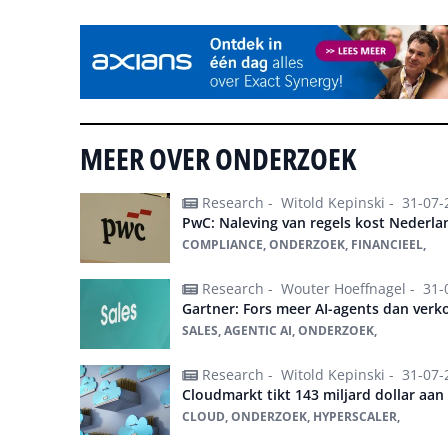
MEER OVER ONDERZOEK
Research -
Witold Kepinski -
31-07-
PwC: Naleving van regels kost Nederla
COMPLIANCE, ONDERZOEK, FINANCIEEL,
Research -
Wouter Hoeffnagel -
31-
Gartner: Fors meer AI-agents dan verk
SALES, AGENTIC AI, ONDERZOEK,
Research -
Witold Kepinski -
31-07-
Cloudmarkt tikt 143 miljard dollar aan
CLOUD, ONDERZOEK, HYPERSCALER,