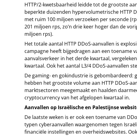
HTTP/2-kwetsbaarheid leidde tot de grootste aanv
beperkte duizenden hypervolumetrische HTTP D
met ruim 100 miljoen verzoeken per seconde (rps
201 miljoen rps, zo’n drie keer hoger dan de vori
miljoen rps).
Het totale aantal HTTP DDoS-aanvallen is explos
campagne heeft bijgedragen aan een toename v
aanvalsverkeer in het derde kwartaal, vergelek
kwartaal. Ook het aantal L3/4 DDoS-aanvallen st
De gaming- en gokindustrie is gebombardeerd: 
hebben het grootste volume aan HTTP DDoS-aanv
marktsectoren meegemaakt en haalden daarmee
cryptocurrency van het afgelopen kwartaal in.
Aanvallen op Israëlische en Palestijnse websit
De laatste weken is er ook een toename van DDo
typen cyberaanvallen waargenomen tegen Israël
financiële instellingen en overheidswebsites. Ook