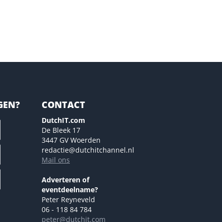
GEN?
CONTACT
DutchIT.com
De Bleek 17
3447 GV Woerden
redactie@dutchitchannel.nl
Mail ons
Adverteren of
eventdeelname?
Peter Reyneveld
06 - 118 84 784
peter@dutchit.com