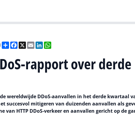
Gartner
I
Deel
Facebook
X
Email
LinkedIn
WhatsApp
l
DDoS-rapport over derde
r de wereldwijde DDoS-aanvallen in het derde kwartaal v
et succesvol mitigeren van duizenden aanvallen als gev
e van HTTP DDoS-verkeer en aanvallen gericht op de ga