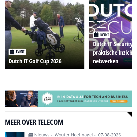
EVENT
Dutch IT Security 
praktische inzicht
EVENT
Dutch IT Golf Cup 2026
netwerken
Alle events
MEER OVER TELECOM
Nieuws -
Wouter Hoeffnagel -
07-08-2026