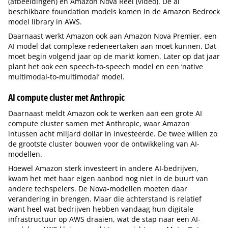
(afbeeldingen) en Amazon Nova Reel (video). De al
beschikbare foundation models komen in de Amazon Bedrock
model library in AWS.
Daarnaast werkt Amazon ook aan Amazon Nova Premier, een
AI model dat complexe redeneertaken aan moet kunnen. Dat
moet begin volgend jaar op de markt komen. Later op dat jaar
plant het ook een speech-to-speech model en een ‘native
multimodal-to-multimodal’ model.
AI compute cluster met Anthropic
Daarnaast meldt Amazon ook te werken aan een grote AI
compute cluster samen met Anthropic, waar Amazon
intussen acht miljard dollar in investeerde. De twee willen zo
de grootste cluster bouwen voor de ontwikkeling van AI-
modellen.
Hoewel Amazon sterk investeert in andere AI-bedrijven,
kwam het met haar eigen aanbod nog niet in de buurt van
andere techspelers. De Nova-modellen moeten daar
verandering in brengen. Maar die achterstand is relatief
want heel wat bedrijven hebben vandaag hun digitale
infrastructuur op AWS draaien, wat de stap naar een AI-