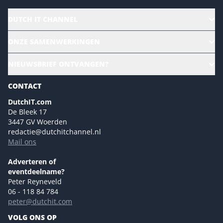
DUTCH IT CHANNEL
Alle evenementen
ONZE SAMENWERKINGEN
Ons team
CloudLunch
NIEUWSBRIEF ONTVANGEN?
Homepage
Gartner
Magazines
CONTACT
NL Digital
Colofon
DutchIT.com
Marketingmogelijkheden 2026
De Bleek 17
Eventmogelijkheden 2026
3447 GV Woerden
redactie@dutchitchannel.nl
Advertising opportunities 2026 ENG
Mail ons
Event opportunities 2026 ENG
Versturen
Adverteren of
eventdeelname?
Peter Reyneveld
06 - 118 84 784
peter@dutchit.com
VOLG ONS OP