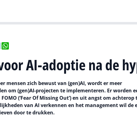
Gartner
I
il
LinkedIn
WhatsApp
voor AI-adoptie na de h
eer mensen zich bewust van (gen)AI, wordt er meer
den om (gen)AI-projecten te implementeren. Er worden e
 FOMO (‘Fear Of Missing Out’) en uit angst om achterop 
gelijkheden van AI verkennen en het management wil de
tieven door te drukken.