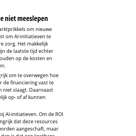
je niet meeslepen
arktprikkels om nieuwe
 om AI-initiatieven te
e zorg. Het makkelijk
 de laatste tijd echter
houden op de kosten en
en.
ngrijk om te overwegen hoe
 de financiering vast te
n niet slaagt. Daarnaast
ijk op- of af kunnen
j AI-initiatieven. Om de ROI
angrijk dat deze resources
s worden aangeschaft, maar
dan is dat een kostbare