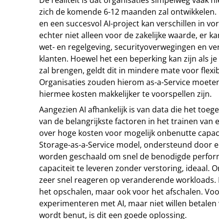
zich de komende 6-12 maanden zal ontwikkelen. 
en een succesvol AI-project kan verschillen in v
echter niet alleen voor de zakelijke waarde, er k
wet- en regelgeving, securityoverwegingen en v
klanten. Hoewel het een beperking kan zijn als j
zal brengen, geldt dit in mindere mate voor flexi
Organisaties zouden hierom as-a-Service moet
hiermee kosten makkelijker te voorspellen zijn.
Aangezien AI afhankelijk is van data die het toege
van de belangrijkste factoren in het trainen va
over hoge kosten voor mogelijk onbenutte capacit
Storage-as-a-Service model, ondersteund door ee
worden geschaald om snel de benodigde perfor
capaciteit te leveren zonder verstoring, ideaal.
zeer snel reageren op veranderende workloads. Di
het opschalen, maar ook voor het afschalen. Voor
experimenteren met AI, maar niet willen betalen 
wordt benut, is dit een goede oplossing.