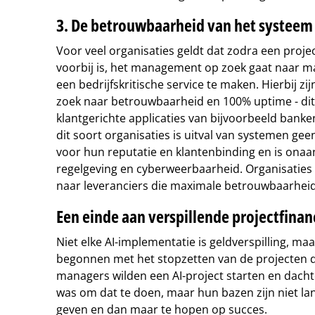
3. De betrouwbaarheid van het systeem
Voor veel organisaties geldt dat zodra een proj
voorbij is, het management op zoek gaat naar m
een bedrijfskritische service te maken. Hierbij zij
zoek naar betrouwbaarheid en 100% uptime - dit 
klantgerichte applicaties van bijvoorbeeld banken
dit soort organisaties is uitval van systemen geen
voor hun reputatie en klantenbinding en is on
regelgeving en cyberweerbaarheid. Organisatie
naar leveranciers die maximale betrouwbaarheid
Een einde aan verspillende projectfinan
Niet elke AI-implementatie is geldverspilling, ma
begonnen met het stopzetten van de projecten die
managers wilden een AI-project starten en dachte
was om dat te doen, maar hun bazen zijn niet lan
geven en dan maar te hopen op succes.