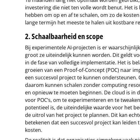
investering die niet ten volle wordt benut. Het i
hebben om op en af te schalen, om zo de kosten
lange termijn het meeste te halen uit kostbare r
2. Schaalbaarheid en scope
Bij experimentele AI-projecten is er waarschijnli
groot ze uiteindelijk kunnen worden. Dit geldt vo
in de fase van volledige implementatie. Het is b
groeien van een Proof-of-Concept (POC) naar im
een succesvol project te kunnen ondersteunen.
daarom kunnen schalen zonder computing resou
en opnieuw te moeten beginnen. De cloud is in d
voor POC’s, om te experimenteren en te tweaken,
potentieel is, de uiteindelijke waarde voor het be
de uitrol van het project te plannen. Dit kan ech
betekenen dat een succesvol project kan leiden 
kosten.
De realiteit is dat organisaties simpelweg vaak n