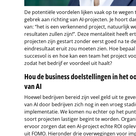
De potentiële voordelen lijken vaak op te wegen t
gebrek aan richting van AI-projecten. Je hoort dan
van: “het is een verkennend project, natuurlijk w
resultaten zullen zijn!”. Deze mentaliteit heeft ert
projecten zijn gestart zonder eerst goed na te d
eindresultaat eruit zou moeten zien. Hoe bepaal j
succesvol is en hoe kan een team het project v
zodat het bedrijf er voordeel uit haalt?
Hou de business doelstellingen in het o
van AI
Hoewel bedrijven bereid zijn veel geld uit te gev
van AI door bedrijven zich nog in een vroeg stad
implementatie. We komen nu echter op het punt d
soort projecten lastiger begint te worden. Org
ervoor zorgen dat een AI-project echte ROI oplev
uit FOMO. Hieronder drie overwegingen voor imp