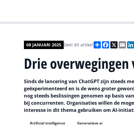
Deel
Facebook
X
Ema
08 JANUARI 2025
Deel dit artikel
Drie overwegingen 
Sinds de lancering van ChatGPT zijn steeds m
geëxperimenteerd en is de wens groter gewor
nog steeds beslissingen genomen op basis van
bij concurrenten. Organisaties willen de mo
interesse in dit thema gebruiken om AI-initia
Artificial intelligence
Generatieve ai