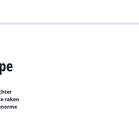
T-agenda
Meer
Dutch IT Leaders
ype
chter
te raken
 enorme