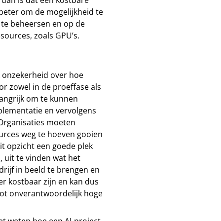
s beter om de mogelijkheid te
 te beheersen en op de
esources, zoals GPU’s.
jk onzekerheid over hoe
or zowel in de proeffase als
elangrijk om te kunnen
plementatie en vervolgens
 Organisaties moeten
rces weg te hoeven gooien
it opzicht een goede plek
 uit te vinden wat het
drijf in beeld te brengen en
ter kostbaar zijn en kan dus
tot onverantwoordelijk hoge
iet weten hoe een AI-project