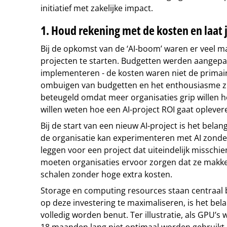
initiatief met zakelijke impact.
1. Houd rekening met de kosten en laat 
Bij de opkomst van de ‘AI-boom’ waren er veel m
projecten te starten. Budgetten werden aangepast
implementeren - de kosten waren niet de primair
ombuigen van budgetten en het enthousiasme zijn
beteugeld omdat meer organisaties grip willen 
willen weten hoe een AI-project ROI gaat oplever
Bij de start van een nieuw AI-project is het bela
de organisatie kan experimenteren met AI zonder
leggen voor een project dat uiteindelijk misschie
moeten organisaties ervoor zorgen dat ze makkel
schalen zonder hoge extra kosten.
Storage en computing resources staan centraal bi
op deze investering te maximaliseren, is het bel
volledig worden benut. Ter illustratie, als GPU’
18 maanden lang niet optimaal worden gebruikt, 