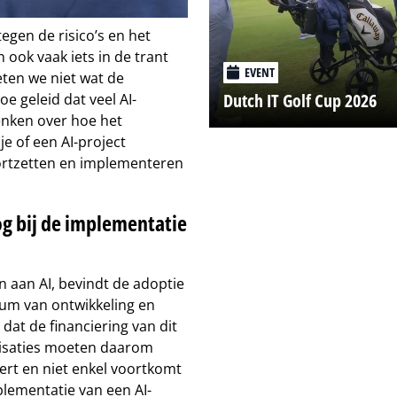
egen de risico’s en het
 ook vaak iets in de trant
EVENT
eten we niet wat de
Dutch IT Golf Cup 2026
oe geleid dat veel AI-
enken over hoe het
e of een AI-project
oortzetten en implementeren
og bij de implementatie
en aan AI, bevindt de adoptie
ium van ontwikkeling en
at de financiering van dit
anisaties moeten daarom
ert en niet enkel voortkomt
lementatie van een AI-