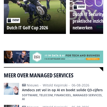
EVENT
Dutch IT Security 
praktische inzicht
EVENT
Dutch IT Golf Cup 2026
netwerken
Alle events
MEER OVER MANAGED SERVICES
Nieuws -
Witold Kepinski -
06-08-2026
Amdocs zet vol in op AI en boekt solide Q3-cijfers
SOFTWARE, TELECOM, FINANCIEEL, MANAGED SERVICES,
AI