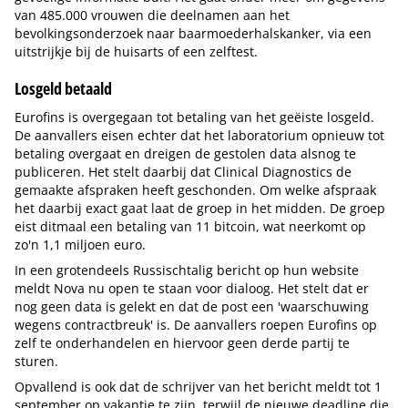
van 485.000 vrouwen die deelnamen aan het
bevolkingsonderzoek naar baarmoederhalskanker, via een
uitstrijkje bij de huisarts of een zelftest.
Losgeld betaald
Eurofins is overgegaan tot betaling van het geëiste losgeld.
De aanvallers eisen echter dat het laboratorium opnieuw tot
betaling overgaat en dreigen de gestolen data alsnog te
publiceren. Het stelt daarbij dat Clinical Diagnostics de
gemaakte afspraken heeft geschonden. Om welke afspraak
het daarbij exact gaat laat de groep in het midden. De groep
eist ditmaal een betaling van 11 bitcoin, wat neerkomt op
zo'n 1,1 miljoen euro.
In een grotendeels Russischtalig bericht op hun website
meldt Nova nu open te staan voor dialoog. Het stelt dat er
nog geen data is gelekt en dat de post een 'waarschuwing
wegens contractbreuk' is. De aanvallers roepen Eurofins op
zelf te onderhandelen en hiervoor geen derde partij te
sturen.
Opvallend is ook dat de schrijver van het bericht meldt tot 1
september op vakantie te zijn, terwijl de nieuwe deadline die