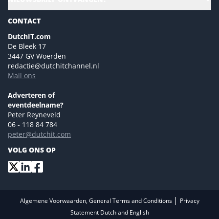
Gartner
Magazines
CONTACT
NL Digital
Colofon
DutchIT.com
Marketingmogelijkheden 2026
De Bleek 17
Eventmogelijkheden 2026
3447 GV Woerden
redactie@dutchitchannel.nl
Advertising opportunities 2026 ENG
Mail ons
Event opportunities 2026 ENG
Versturen
Adverteren of
eventdeelname?
Peter Reyneveld
06 - 118 84 784
peter@dutchit.com
VOLG ONS OP
|
Algemene Voorwaarden, General Terms and Conditions
Privacy
Statement Dutch and English