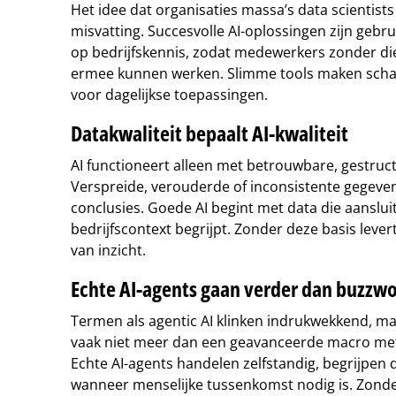
Het idee dat organisaties massa’s data scientist
misvatting. Succesvolle AI-oplossingen zijn gebr
op bedrijfskennis, zodat medewerkers zonder d
ermee kunnen werken. Slimme tools maken schaa
voor dagelijkse toepassingen.
Datakwaliteit bepaalt AI-kwaliteit
AI functioneert alleen met betrouwbare, gestruc
Verspreide, verouderde of inconsistente gegeven
conclusies. Goede AI begint met data die aansluit
bedrijfscontext begrijpt. Zonder deze basis levert
van inzicht.
Echte AI-agents gaan verder dan buzzw
Termen als agentic AI klinken indrukwekkend, maar
vaak niet meer dan een geavanceerde macro met 
Echte AI-agents handelen zelfstandig, begrijpen 
wanneer menselijke tussenkomst nodig is. Zonde