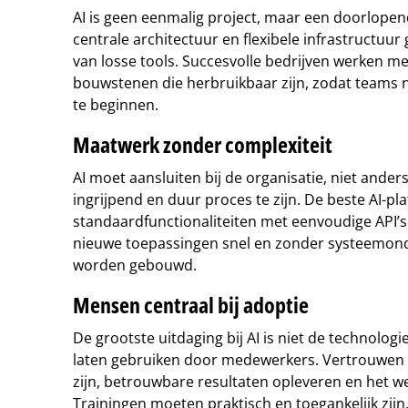
AI is geen eenmalig project, maar een doorlope
centrale architectuur en flexibele infrastructuur 
van losse tools. Succesvolle bedrijven werken m
bouwstenen die herbruikbaar zijn, zodat teams 
te beginnen.
Maatwerk zonder complexiteit
AI moet aansluiten bij de organisatie, niet and
ingrijpend en duur proces te zijn. De beste AI-
standaardfunctionaliteiten met eenvoudige API’s
nieuwe toepassingen snel en zonder systeemon
worden gebouwd.
Mensen centraal bij adoptie
De grootste uitdaging bij AI is niet de technolog
laten gebruiken door medewerkers. Vertrouwen is 
zijn, betrouwbare resultaten opleveren en het w
Trainingen moeten praktisch en toegankelijk zijn,