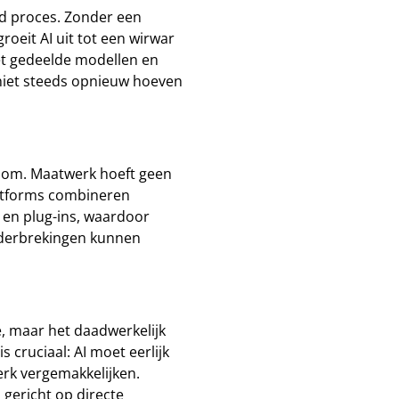
nd proces. Zonder een
groeit AI uit tot een wirwar
et gedeelde modellen en
niet steeds opnieuw hoeven
ersom. Maatwerk hoeft geen
platforms combineren
 en plug-ins, waardoor
derbrekingen kunnen
ie, maar het daadwerkelijk
cruciaal: AI moet eerlijk
erk vergemakkelijken.
 gericht op directe