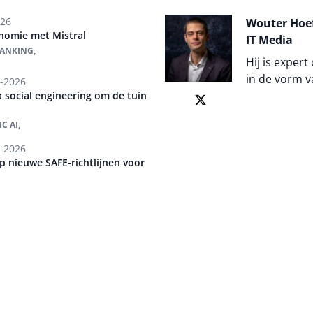
026
Wouter Hoef
nomie met Mistral
IT Media
BANKING,
Hij is expert
in de vorm v
-2026
 social engineering om de tuin
Auteur pagi
C AI,
-2026
p nieuwe SAFE-richtlijnen voor