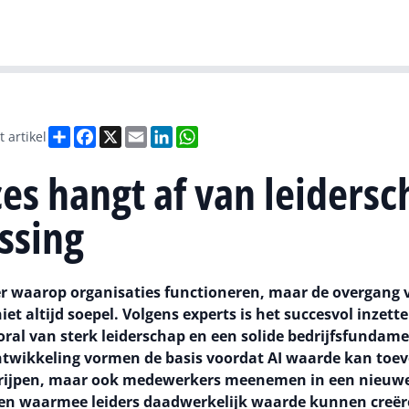
Gartner
I
Deel
Facebook
X
Email
LinkedIn
WhatsApp
t artikel
ces hangt af van leiders
ssing
nier waarop organisaties functioneren, maar de overgang 
et altijd soepel. Volgens experts is het succesvol inzett
ral van sterk leiderschap en een solide bedrijfsfundame
ntwikkeling vormen de basis voordat AI waarde kan toe
egrijpen, maar ook medewerkers meenemen in een nieuw
pen waarmee leiders daadwerkelijk waarde kunnen creë