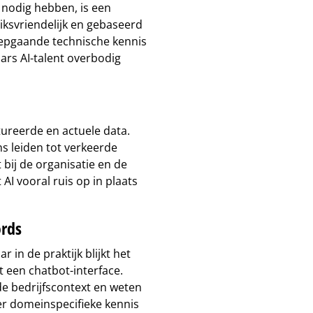
s nodig hebben, is een
uiksvriendelijk en gebaseerd
iepgaande technische kennis
rs AI-talent overbodig
tureerde en actuele data.
s leiden tot verkeerde
 bij de organisatie en de
 AI vooral ruis op in plaats
ords
 in de praktijk blijkt het
een chatbot-interface.
de bedrijfscontext en weten
r domeinspecifieke kennis