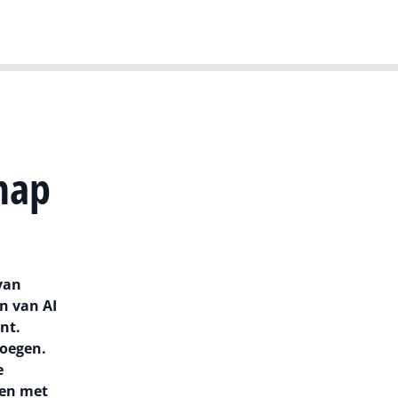
T-agenda
Meer
Dutch IT Leaders
chap
van
en van AI
nt.
voegen.
e
ren met