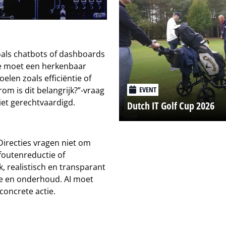
oals chatbots of dashboards
se moet een herkenbaar
elen zoals efficiëntie of
rom is dit belangrijk?”-vraag
EVENT
iet gerechtvaardigd.
Dutch IT Golf Cup 2026
 Directies vragen niet om
 foutenreductie of
, realistisch en transparant
tie en onderhoud. AI moet
concrete actie.