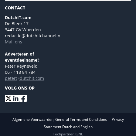
Magazines
CONTACT
NL Digital
Colofon
DutchIT.com
Marketingmogelijkheden 2026
De Bleek 17
Eventmogelijkheden 2026
3447 GV Woerden
redactie@dutchitchannel.nl
Advertising opportunities 2026 ENG
Mail ons
Event opportunities 2026 ENG
Versturen
Adverteren of
eventdeelname?
Peter Reyneveld
06 - 118 84 784
peter@dutchit.com
VOLG ONS OP
|
Algemene Voorwaarden, General Terms and Conditions
Privacy
Statement Dutch and English
Techpartner IGNE