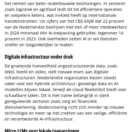
het nemen van beter onderbouwde beslissingen. In sectoren
zoals logistiek en agrifood leidt dit tot efficiëntere operaties
en soepelere ketens, wat invloed heeft op internationale
handelsstromen. Uit cijfers van het CBS blijkt dat 22 procent
van de Nederlandse bedrijven met tien of meer medewerkers
in 2024 minimaal één AI-toepassing gebruikte, tegenover 14
procent in 2023. Ook overheden zetten AI in om diensten
sneller en toegankelijker te maken.
Digitale infrastructuur onder druk
De groeiende hoeveelheid ongestructureerde data, zoals
tekst, beeld en video, stelt nieuwe eisen aan digitale
infrastructuren. Nederlandse organisaties kiezen steeds
vaker voor een hybride architectuur: gevoelige data en AI-
modellen blijven lokaal, terwijl de cloud flexibiliteit biedt voor
schaalbare taken. Dit is met name belangrijk in sterk
gereguleerde sectoren zoals zorg en financiële
dienstverlening. Modernisering richt zich minder op nieuwe
technologie en meer op het creëren van een veilige, efficiënte
en verantwoorde AI-infrastructuur.
Micro LLMs voor lokale toepassingen