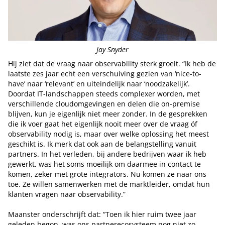
Jay Snyder
Hij ziet dat de vraag naar observability sterk groeit. “Ik heb de
laatste zes jaar echt een verschuiving gezien van ‘nice-to-
have’ naar ‘relevant’ en uiteindelijk naar ‘noodzakelijk’.
Doordat IT-landschappen steeds complexer worden, met
verschillende cloudomgevingen en delen die on-premise
blijven, kun je eigenlijk niet meer zonder. In de gesprekken
die ik voer gaat het eigenlijk nooit meer over de vraag óf
observability nodig is, maar over welke oplossing het meest
geschikt is. Ik merk dat ook aan de belangstelling vanuit
partners. In het verleden, bij andere bedrijven waar ik heb
gewerkt, was het soms moeilijk om daarmee in contact te
komen, zeker met grote integrators. Nu komen ze naar ons
toe. Ze willen samenwerken met de marktleider, omdat hun
klanten vragen naar observability.”
Maanster onderschrijft dat: “Toen ik hier ruim twee jaar
geleden begon, was ons partnerecosysteem nog niet zo