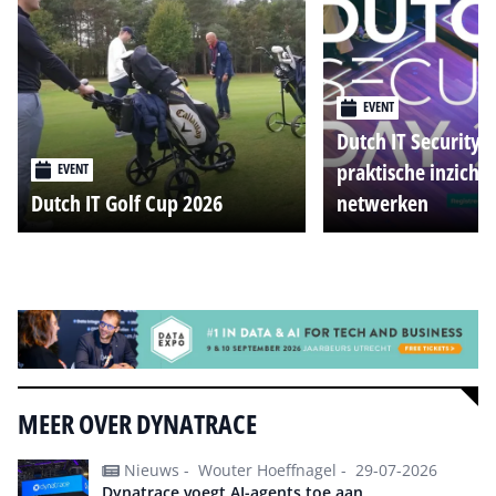
EVENT
Dutch IT Security 
praktische inzicht
EVENT
Dutch IT Golf Cup 2026
netwerken
Alle events
MEER OVER DYNATRACE
Nieuws -
Wouter Hoeffnagel -
29-07-2026
Dynatrace voegt AI-agents toe aan