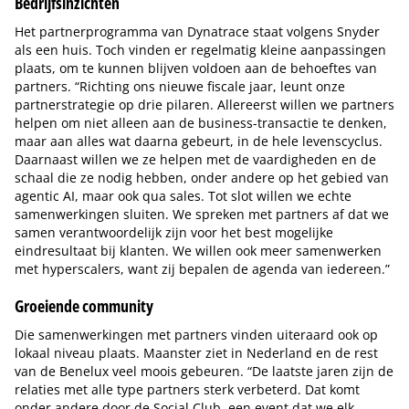
Bedrijfsinzichten
Het partnerprogramma van Dynatrace staat volgens Snyder
als een huis. Toch vinden er regelmatig kleine aanpassingen
plaats, om te kunnen blijven voldoen aan de behoeftes van
partners. “Richting ons nieuwe fiscale jaar, leunt onze
partnerstrategie op drie pilaren. Allereerst willen we partners
helpen om niet alleen aan de business-transactie te denken,
maar aan alles wat daarna gebeurt, in de hele levenscyclus.
Daarnaast willen we ze helpen met de vaardigheden en de
schaal die ze nodig hebben, onder andere op het gebied van
agentic AI, maar ook qua sales. Tot slot willen we echte
samenwerkingen sluiten. We spreken met partners af dat we
samen verantwoordelijk zijn voor het best mogelijke
eindresultaat bij klanten. We willen ook meer samenwerken
met hyperscalers, want zij bepalen de agenda van iedereen.”
Groeiende community
Die samenwerkingen met partners vinden uiteraard ook op
lokaal niveau plaats. Maanster ziet in Nederland en de rest
van de Benelux veel moois gebeuren. “De laatste jaren zijn de
relaties met alle type partners sterk verbeterd. Dat komt
onder andere door de Social Club, een event dat we elk