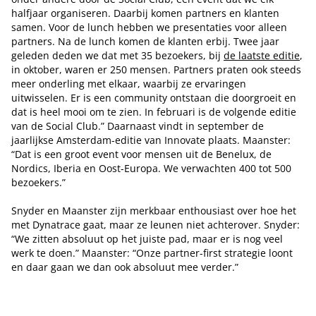
halfjaar organiseren. Daarbij komen partners en klanten
samen. Voor de lunch hebben we presentaties voor alleen
partners. Na de lunch komen de klanten erbij. Twee jaar
geleden deden we dat met 35 bezoekers, bij
de laatste editie
,
in oktober, waren er 250 mensen. Partners praten ook steeds
meer onderling met elkaar, waarbij ze ervaringen
uitwisselen. Er is een community ontstaan die doorgroeit en
dat is heel mooi om te zien. In februari is de volgende editie
van de Social Club.” Daarnaast vindt in september de
jaarlijkse Amsterdam-editie van Innovate plaats. Maanster:
“Dat is een groot event voor mensen uit de Benelux, de
Nordics, Iberia en Oost-Europa. We verwachten 400 tot 500
bezoekers.”
Snyder en Maanster zijn merkbaar enthousiast over hoe het
met Dynatrace gaat, maar ze leunen niet achterover. Snyder:
“We zitten absoluut op het juiste pad, maar er is nog veel
werk te doen.” Maanster: “Onze partner-first strategie loont
en daar gaan we dan ook absoluut mee verder.”
Tip de redactie