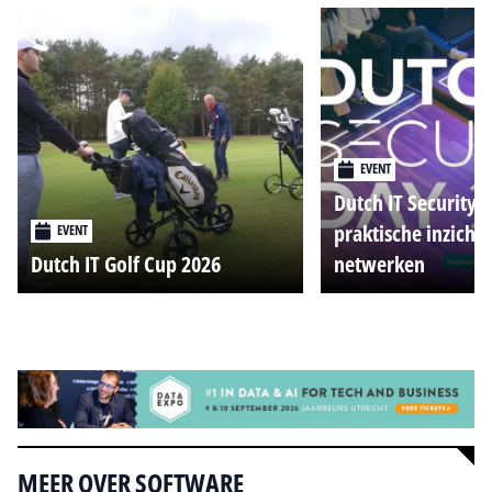
EVENT
Dutch IT Security 
praktische inzicht
EVENT
Dutch IT Golf Cup 2026
netwerken
Alle events
MEER OVER SOFTWARE