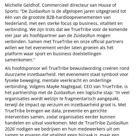
Michelle Geldhof, Commercieel directeur van House of
Sports: “De ZuidasRun is de afgelopen jaren uitgegroeid tot
één van de grootste B2B-hardloopevenementen van
Nederland, met een sterke focus op business, vitaliteit en
verbinding. We zijn trots dat we TrueTribe voor de komende
vier jaar als hoofdpartner aan de ZuidasRun mogen
verbinden. Samen met TrueTribe en onze official partners
willen we het evenement verder laten groeien als hét
platform waar sport en business doelstellingen
samenkomen.”
Als hoofdsponsor wil TrueTribe bewustwording creëren rond
duurzame inzetbaarheid. Het evenement staat symbool voor
fysieke beweging, mentale veerkracht en onderlinge
verbinding. Volgens Mayke Nagtegaal, CEO van TrueTribe, is
het partnership met de ZuidasRun een logische stap: “In veel
organisaties wordt welzijn te fragmentarisch aangepakt,
terwijl de impact op verzuim en inzetbaarheid groot is. Met
TrueTribe brengen we data, preventie en gerichte
interventies samen, zodat organisaties eerder kunnen
handelen en uitval voorkomen. Met de ‘TrueTribe ZuidasRun
2026’ nodigen we bedrijven en hun medewerkers uit om
samen te ervaren dat vitaliteit geen bijzaak is, maar een