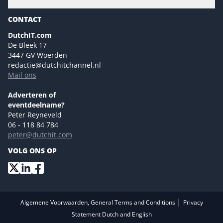
Gartner
Magazines
CONTACT
NL Digital
Colofon
DutchIT.com
Marketingmogelijkheden 2026
De Bleek 17
Eventmogelijkheden 2026
3447 GV Woerden
redactie@dutchitchannel.nl
Advertising opportunities 2026 ENG
Mail ons
Event opportunities 2026 ENG
Versturen
Adverteren of
eventdeelname?
Peter Reyneveld
06 - 118 84 784
peter@dutchit.com
VOLG ONS OP
|
Algemene Voorwaarden, General Terms and Conditions
Privacy
Statement Dutch and English