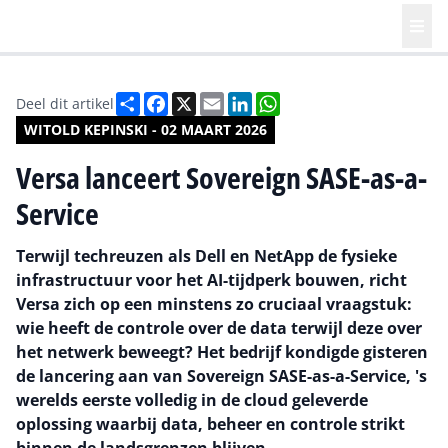
Deel
Facebook
X
Email
LinkedIn
WhatsApp
Deel dit artikel
WITOLD KEPINSKI - 02 MAART 2026
Versa lanceert Sovereign SASE-as-a-
Service
Terwijl techreuzen als Dell en NetApp de fysieke
infrastructuur voor het AI-tijdperk bouwen, richt
Versa zich op een minstens zo cruciaal vraagstuk:
wie heeft de controle over de data terwijl deze over
het netwerk beweegt? Het bedrijf kondigde gisteren
de lancering aan van Sovereign SASE-as-a-Service, 's
werelds eerste volledig in de cloud geleverde
oplossing waarbij data, beheer en controle strikt