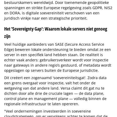
bestuurskamers wereldwijd. Door toenemende geopolitieke
spanningen en strikte Europese regelgeving zoals GDPR, NIS2
en DORA, is digitale soevereiniteit verschoven van een
juridisch vinkje naar een strategische prioriteit.
Het 'Sovereignty Gap': Waarom lokale servers niet genoeg
zijn
Veel huidige aanbieders van SASE (Secure Access Service
Edge) beweren lokale ondersteuning te bieden omdat ze een
server in een specifiek land hebben staan. De realiteit is
echter vaak anders: gebruikersverkeer wordt voor inspectie
naar gateways in andere regio’s gestuurd, of metadata wordt
opgeslagen op servers buiten de Europese jurisdictie.
Dit creëert een zogenaamd 'soevereiniteitsgat'. Zodra data
een grens overgaat voor inspectie, valt het onder de
wetgeving van dat andere land. Versa claimt dit gat nu te
dichten door alle drie de cruciale lagen — de data plane,
control plane en management plane — volledig binnen de
regionale infrastructuur te laten opereren.
"Veel ondernemingen investeerden in soevereine
cloudstrategieën, om er vervolgens achter te komen dat de