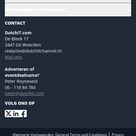
Ons team
CloudLunch
NIEUWSBRIEF ONTVANGEN?
Homepage
Gartner
Magazines
CONTACT
NL Digital
Colofon
DutchIT.com
Marketingmogelijkheden 2026
De Bleek 17
Eventmogelijkheden 2026
3447 GV Woerden
redactie@dutchitchannel.nl
Advertising opportunities 2026 ENG
Mail ons
Event opportunities 2026 ENG
Versturen
Adverteren of
eventdeelname?
Peter Reyneveld
06 - 118 84 784
peter@dutchit.com
VOLG ONS OP
|
Algemene Voorwaarden, General Terms and Conditions
Privacy