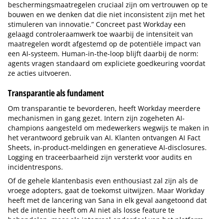
beschermingsmaatregelen cruciaal zijn om vertrouwen op te
bouwen en we denken dat die niet inconsistent zijn met het
stimuleren van innovatie.” Concreet past Workday een
gelaagd controleraamwerk toe waarbij de intensiteit van
maatregelen wordt afgestemd op de potentiële impact van
een AI-systeem. Human-in-the-loop blijft daarbij de norm:
agents vragen standaard om expliciete goedkeuring voordat
ze acties uitvoeren.
Transparantie als fundament
Om transparantie te bevorderen, heeft Workday meerdere
mechanismen in gang gezet. Intern zijn zogeheten AI-
champions aangesteld om medewerkers wegwijs te maken in
het verantwoord gebruik van AI. Klanten ontvangen AI Fact
Sheets, in-product-meldingen en generatieve AI-disclosures.
Logging en traceerbaarheid zijn versterkt voor audits en
incidentrespons.
Of de gehele klantenbasis even enthousiast zal zijn als de
vroege adopters, gaat de toekomst uitwijzen. Maar Workday
heeft met de lancering van Sana in elk geval aangetoond dat
het de intentie heeft om AI niet als losse feature te