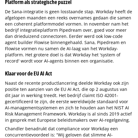
Platform als strategische puzzel
De Sana-integratie is geen losstaande stap. Workday heeft de
afgelopen maanden een reeks overnames gedaan die samen
een coherent platformmodel vormen. In november nam het
bedrijf integratieplatform Pipedream over, goed voor meer
dan drieduizend connectoren. Eerder werd ook low-code
agent builder Flowise binnengehaald. Sana, Pipedream en
Flowise vormen nu samen de AI-laag van het Workday-
platform. Het grotere doel is dat Workday het 'system of
record' wordt voor AI-agents binnen een organisatie.
Klaar voor de EU AI Act
Naast de recente productlancering deelde Workday ook zijn
positie ten aanzien van de EU AI Act, die op 2 augustus van
dit jaar in werking treedt. Het bedrijf claimt ISO 42001-
gecertificeerd te zijn, de eerste wereldwijde standaard voor
AI-managementsystemen en zich te houden aan het NIST AI
Risk Management Framework. Workday is al sinds 2019 actief
in gesprek met Europese beleidsmakers over AI-regelgeving.
Chandler benadrukt dat compliance voor Workday een
concurrentievoordeel is: “Wij geloven dat slimme AI-