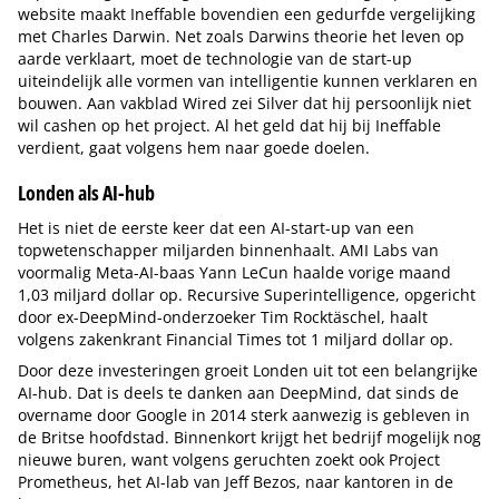
website maakt Ineffable bovendien een gedurfde vergelijking
met Charles Darwin. Net zoals Darwins theorie het leven op
aarde verklaart, moet de technologie van de start-up
uiteindelijk alle vormen van intelligentie kunnen verklaren en
bouwen. Aan vakblad Wired zei Silver dat hij persoonlijk niet
wil cashen op het project. Al het geld dat hij bij Ineffable
verdient, gaat volgens hem naar goede doelen.
Londen als AI-hub
Het is niet de eerste keer dat een AI-start-up van een
topwetenschapper miljarden binnenhaalt. AMI Labs van
voormalig Meta-AI-baas Yann LeCun haalde vorige maand
1,03 miljard dollar op. Recursive Superintelligence, opgericht
door ex-DeepMind-onderzoeker Tim Rocktäschel, haalt
volgens zakenkrant Financial Times tot 1 miljard dollar op.
Door deze investeringen groeit Londen uit tot een belangrijke
AI-hub. Dat is deels te danken aan DeepMind, dat sinds de
overname door Google in 2014 sterk aanwezig is gebleven in
de Britse hoofdstad. Binnenkort krijgt het bedrijf mogelijk nog
nieuwe buren, want volgens geruchten zoekt ook Project
Prometheus, het AI-lab van Jeff Bezos, naar kantoren in de