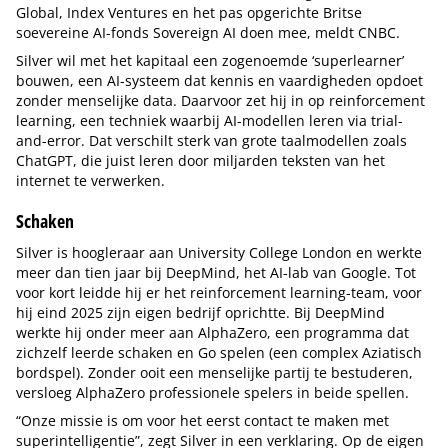
Global, Index Ventures en het pas opgerichte Britse
soevereine AI-fonds Sovereign AI doen mee, meldt CNBC.
Silver wil met het kapitaal een zogenoemde ‘superlearner’
bouwen, een AI-systeem dat kennis en vaardigheden opdoet
zonder menselijke data. Daarvoor zet hij in op reinforcement
learning, een techniek waarbij AI-modellen leren via trial-
and-error. Dat verschilt sterk van grote taalmodellen zoals
ChatGPT, die juist leren door miljarden teksten van het
internet te verwerken.
Schaken
Silver is hoogleraar aan University College London en werkte
meer dan tien jaar bij DeepMind, het AI-lab van Google. Tot
voor kort leidde hij er het reinforcement learning-team, voor
hij eind 2025 zijn eigen bedrijf oprichtte. Bij DeepMind
werkte hij onder meer aan AlphaZero, een programma dat
zichzelf leerde schaken en Go spelen (een complex Aziatisch
bordspel). Zonder ooit een menselijke partij te bestuderen,
versloeg AlphaZero professionele spelers in beide spellen.
“Onze missie is om voor het eerst contact te maken met
superintelligentie”, zegt Silver in een verklaring. Op de eigen