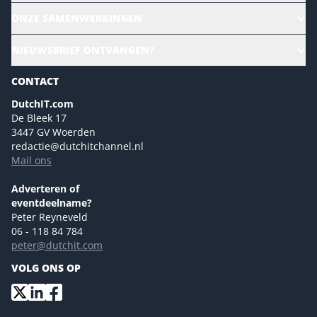
Alle evenementen
ONZE SAMENWERKINGEN
Ons team
CloudLunch
NIEUWSBRIEF ONTVANGEN?
Homepage
Gartner
Magazines
CONTACT
NL Digital
Colofon
DutchIT.com
Marketingmogelijkheden 2026
De Bleek 17
Eventmogelijkheden 2026
3447 GV Woerden
redactie@dutchitchannel.nl
Advertising opportunities 2026 ENG
Mail ons
Event opportunities 2026 ENG
Versturen
Adverteren of
eventdeelname?
Peter Reyneveld
06 - 118 84 784
peter@dutchit.com
VOLG ONS OP