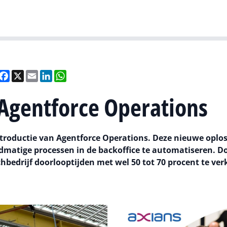
Gartner
I
eel
Facebook
X
Email
LinkedIn
WhatsApp
 Agentforce Operations
 introductie van Agentforce Operations. Deze nieuwe oplos
matige processen in de backoffice te automatiseren. D
chbedrijf doorlooptijden met wel 50 tot 70 procent te ver