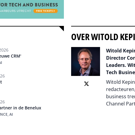
OVER WITOLD KEP
2026
Witold Kepin
ieuwe CRM'
Director Co
I
Leaders. Wit
Tech Busine
026
Witold Kepin
t
redacteuren,
business tre
026
Channel Par
rtner in de Benelux
NCE, AI
Auteur pagi