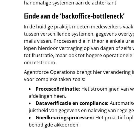
handmatige systemen aan de achterkant.
Einde aan de ‘backoffice-bottleneck’
In de huidige praktijk moeten medewerkers vaa
tussen verschillende systemen, gegevens overtyp
mails vissen. Processen die in theorie enkele u
lopen hierdoor vertraging op van dagen of zelfs w
tot frustratie, maar ook tot hogere operationele
omzetstroom.
Agentforce Operations brengt hier verandering in
voor complexe taken zoals:
Procescoördinatie:
Het stroomlijnen van w
afdelingen heen.
Dataverificatie en compliance:
Automatisc
juistheid van gegevens en naleving van regelge
Goedkeuringsprocessen:
Het proactief op
benodigde akkoorden.