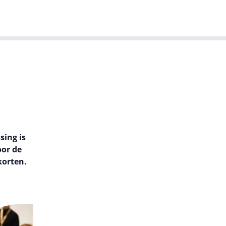
T-agenda
Meer
Dutch IT Leaders
sing is
oor de
korten.