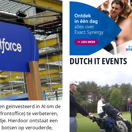
DUTCH IT EVENTS
ben geïnvesteerd in AI om de
frontoffice) te verbeteren,
dje. Hierdoor ontstaat een
en botsen op verouderde,