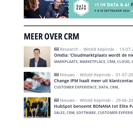
MEER OVER CRM
Research -
Witold Kepinski -
13-07-
Omdia: 'Cloudmarktplaats wordt de n
MARKPLAATS, MARKETPLACE, CRM, CLOUD, A
Nieuws -
Witold Kepinski -
01-07-2
Change IPM haalt meer uit klantcontac
CUSTOMER EXPERIENCE, DATA, CRM,
Nieuws -
Witold Kepinski -
29-06-2
HubSpot benoemt BONANA tot Elite Pa
SALES, CRM, SOFTWARE, CUSTOMER EXPERIE
Alles over CRM