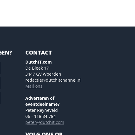
GEN?
CONTACT
DutchIT.com
De Bleek 17
3447 GV Woerden
redactie@dutchitchannel.nl
Mail ons
Adverteren of
eventdeelname?
Peter Reyneveld
06 - 118 84 784
peter@dutchit.com
VOLG ONS OP