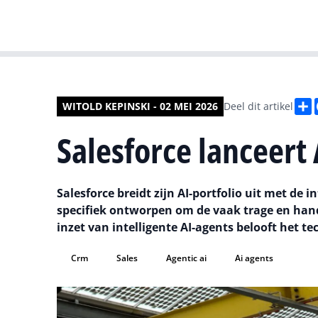
D
WITOLD KEPINSKI - 02 MEI 2026
Deel dit artikel
Salesforce lanceert
Salesforce breidt zijn AI-portfolio uit met de
specifiek ontworpen om de vaak trage en hand
inzet van intelligente AI-agents belooft het te
Crm
Sales
Agentic ai
Ai agents