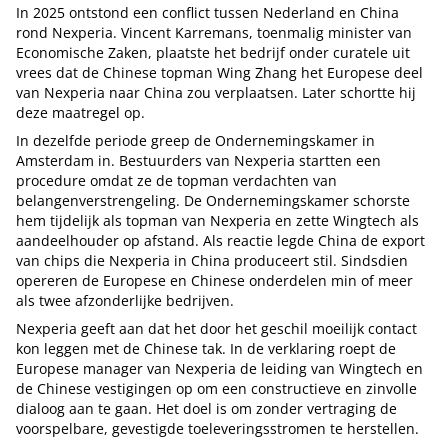
In 2025 ontstond een conflict tussen Nederland en China
rond Nexperia. Vincent Karremans, toenmalig minister van
Economische Zaken, plaatste het bedrijf onder curatele uit
vrees dat de Chinese topman Wing Zhang het Europese deel
van Nexperia naar China zou verplaatsen. Later schortte hij
deze maatregel op.
In dezelfde periode greep de Ondernemingskamer in
Amsterdam in. Bestuurders van Nexperia startten een
procedure omdat ze de topman verdachten van
belangenverstrengeling. De Ondernemingskamer schorste
hem tijdelijk als topman van Nexperia en zette Wingtech als
aandeelhouder op afstand. Als reactie legde China de export
van chips die Nexperia in China produceert stil. Sindsdien
opereren de Europese en Chinese onderdelen min of meer
als twee afzonderlijke bedrijven.
Nexperia geeft aan dat het door het geschil moeilijk contact
kon leggen met de Chinese tak. In de verklaring roept de
Europese manager van Nexperia de leiding van Wingtech en
de Chinese vestigingen op om een constructieve en zinvolle
dialoog aan te gaan. Het doel is om zonder vertraging de
voorspelbare, gevestigde toeleveringsstromen te herstellen.