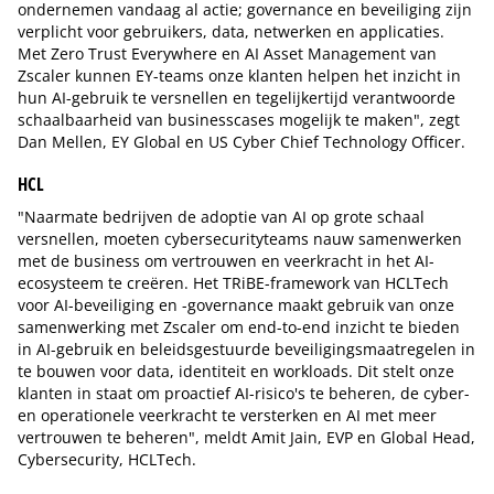
ondernemen vandaag al actie; governance en beveiliging zijn
verplicht voor gebruikers, data, netwerken en applicaties.
Met Zero Trust Everywhere en AI Asset Management van
Zscaler kunnen EY-teams onze klanten helpen het inzicht in
hun AI-gebruik te versnellen en tegelijkertijd verantwoorde
schaalbaarheid van businesscases mogelijk te maken", zegt
Dan Mellen, EY Global en US Cyber Chief Technology Officer.
HCL
"Naarmate bedrijven de adoptie van AI op grote schaal
versnellen, moeten cybersecurityteams nauw samenwerken
met de business om vertrouwen en veerkracht in het AI-
ecosysteem te creëren. Het TRiBE-framework van HCLTech
voor AI-beveiliging en -governance maakt gebruik van onze
samenwerking met Zscaler om end-to-end inzicht te bieden
in AI-gebruik en beleidsgestuurde beveiligingsmaatregelen in
te bouwen voor data, identiteit en workloads. Dit stelt onze
klanten in staat om proactief AI-risico's te beheren, de cyber-
en operationele veerkracht te versterken en AI met meer
vertrouwen te beheren", meldt Amit Jain, EVP en Global Head,
Cybersecurity, HCLTech.