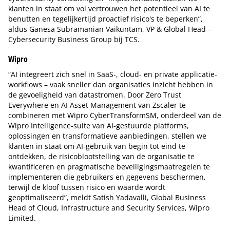
klanten in staat om vol vertrouwen het potentieel van AI te
benutten en tegelijkertijd proactief risico's te beperken”,
aldus Ganesa Subramanian Vaikuntam, VP & Global Head –
Cybersecurity Business Group bij TCS.
Wipro
“AI integreert zich snel in SaaS-, cloud- en private applicatie-
workflows – vaak sneller dan organisaties inzicht hebben in
de gevoeligheid van datastromen. Door Zero Trust
Everywhere en AI Asset Management van Zscaler te
combineren met Wipro CyberTransformSM, onderdeel van de
Wipro Intelligence-suite van AI-gestuurde platforms,
oplossingen en transformatieve aanbiedingen, stellen we
klanten in staat om AI-gebruik van begin tot eind te
ontdekken, de risicoblootstelling van de organisatie te
kwantificeren en pragmatische beveiligingsmaatregelen te
implementeren die gebruikers en gegevens beschermen,
terwijl de kloof tussen risico en waarde wordt
geoptimaliseerd”, meldt Satish Yadavalli, Global Business
Head of Cloud, Infrastructure and Security Services, Wipro
Limited.