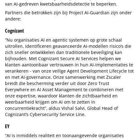
van AI-gedreven kwetsbaarheidsdetectie te beperken.
Partners die betrokken zijn bij Project AI-Guardian zijn onder
andere:
Cognizant
“Nu organisaties AI en agentic systemen op grote schaal
uitrollen, identificeren geavanceerde AI-modellen risico’s die
zich sneller ontwikkelen dan traditionele beveiliging kan
bijhouden. Met Cognizant Secure AI Services helpen we
klanten aantoonbaar vertrouwen in hun AI-implementaties te
verankeren - van onze veilige Agent Development Lifecycle tot
en met AI-governance. Onze samenwerking met Zscaler
breidt die bescherming verder uit door Zero Trust
Everywhere en AI Asset Management te combineren met
onze expertise, waardoor klanten de zichtbaarheid en
weerbaarheid krijgen om AI om te zetten in
concurrentiekracht”, aldus Vishal Salvi, Global Head of
Cognizant’s Cybersecurity Service Line.
EY
“AI is inmiddels realiteit en toonaangevende organisaties