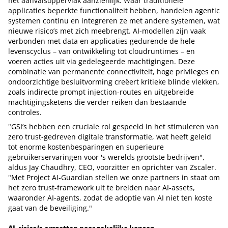
het aanvalsoppervlak aanzienlijk. Waar traditionele
applicaties beperkte functionaliteit hebben, handelen agentic
systemen continu en integreren ze met andere systemen, wat
nieuwe risico’s met zich meebrengt. AI-modellen zijn vaak
verbonden met data en applicaties gedurende de hele
levenscyclus – van ontwikkeling tot cloudruntimes – en
voeren acties uit via gedelegeerde machtigingen. Deze
combinatie van permanente connectiviteit, hoge privileges en
ondoorzichtige besluitvorming creëert kritieke blinde vlekken,
zoals indirecte prompt injection-routes en uitgebreide
machtigingsketens die verder reiken dan bestaande
controles.
"GSI’s hebben een cruciale rol gespeeld in het stimuleren van
zero trust-gedreven digitale transformatie, wat heeft geleid
tot enorme kostenbesparingen en superieure
gebruikerservaringen voor 's werelds grootste bedrijven",
aldus Jay Chaudhry, CEO, voorzitter en oprichter van Zscaler.
"Met Project AI-Guardian stellen we onze partners in staat om
het zero trust-framework uit te breiden naar AI-assets,
waaronder AI-agents, zodat de adoptie van AI niet ten koste
gaat van de beveiliging."