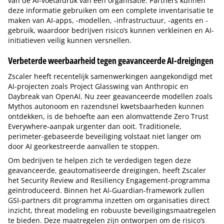
van de AI-voetafdruk van een organisatie. Partners kunnen
deze informatie gebruiken om een complete inventarisatie te
maken van AI-apps, -modellen, -infrastructuur, -agents en -
gebruik, waardoor bedrijven risico’s kunnen verkleinen en AI-
initiatieven veilig kunnen versnellen.
Verbeterde weerbaarheid tegen geavanceerde AI-dreigingen
Zscaler heeft recentelijk samenwerkingen aangekondigd met
AI-projecten zoals Project Glasswing van Anthropic en
Daybreak van OpenAI. Nu zeer geavanceerde modellen zoals
Mythos autonoom en razendsnel kwetsbaarheden kunnen
ontdekken, is de behoefte aan een alomvattende Zero Trust
Everywhere-aanpak urgenter dan ooit. Traditionele,
perimeter-gebaseerde beveiliging volstaat niet langer om
door AI georkestreerde aanvallen te stoppen.
Om bedrijven te helpen zich te verdedigen tegen deze
geavanceerde, geautomatiseerde dreigingen, heeft Zscaler
het Security Review and Resiliency Engagement-programma
geïntroduceerd. Binnen het AI-Guardian-framework zullen
GSI-partners dit programma inzetten om organisaties direct
inzicht, threat modeling en robuuste beveiligingsmaatregelen
te bieden. Deze maatregelen zijn ontworpen om de risico’s