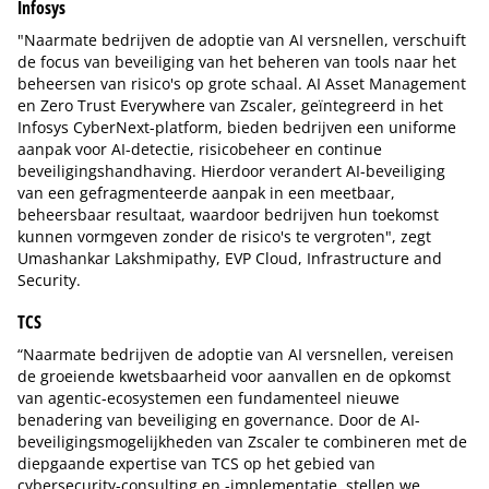
Infosys
"Naarmate bedrijven de adoptie van AI versnellen, verschuift
de focus van beveiliging van het beheren van tools naar het
beheersen van risico's op grote schaal. AI Asset Management
en Zero Trust Everywhere van Zscaler, geïntegreerd in het
Infosys CyberNext-platform, bieden bedrijven een uniforme
aanpak voor AI-detectie, risicobeheer en continue
beveiligingshandhaving. Hierdoor verandert AI-beveiliging
van een gefragmenteerde aanpak in een meetbaar,
beheersbaar resultaat, waardoor bedrijven hun toekomst
kunnen vormgeven zonder de risico's te vergroten", zegt
Umashankar Lakshmipathy, EVP Cloud, Infrastructure and
Security.
TCS
“Naarmate bedrijven de adoptie van AI versnellen, vereisen
de groeiende kwetsbaarheid voor aanvallen en de opkomst
van agentic-ecosystemen een fundamenteel nieuwe
benadering van beveiliging en governance. Door de AI-
beveiligingsmogelijkheden van Zscaler te combineren met de
diepgaande expertise van TCS op het gebied van
cybersecurity-consulting en -implementatie, stellen we