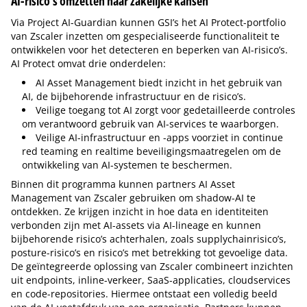
AI-risico’s omzetten naar zakelijke kansen
Via Project AI-Guardian kunnen GSI’s het AI Protect-portfolio
van Zscaler inzetten om gespecialiseerde functionaliteit te
ontwikkelen voor het detecteren en beperken van AI-risico’s.
AI Protect omvat drie onderdelen:
AI Asset Management biedt inzicht in het gebruik van
AI, de bijbehorende infrastructuur en de risico’s.
Veilige toegang tot AI zorgt voor gedetailleerde controles
om verantwoord gebruik van AI-services te waarborgen.
Veilige AI-infrastructuur en -apps voorziet in continue
red teaming en realtime beveiligingsmaatregelen om de
ontwikkeling van AI-systemen te beschermen.
Binnen dit programma kunnen partners AI Asset
Management van Zscaler gebruiken om shadow-AI te
ontdekken. Ze krijgen inzicht in hoe data en identiteiten
verbonden zijn met AI-assets via AI-lineage en kunnen
bijbehorende risico’s achterhalen, zoals supplychainrisico’s,
posture-risico’s en risico’s met betrekking tot gevoelige data.
De geïntegreerde oplossing van Zscaler combineert inzichten
uit endpoints, inline-verkeer, SaaS-applicaties, cloudservices
en code-repositories. Hiermee ontstaat een volledig beeld