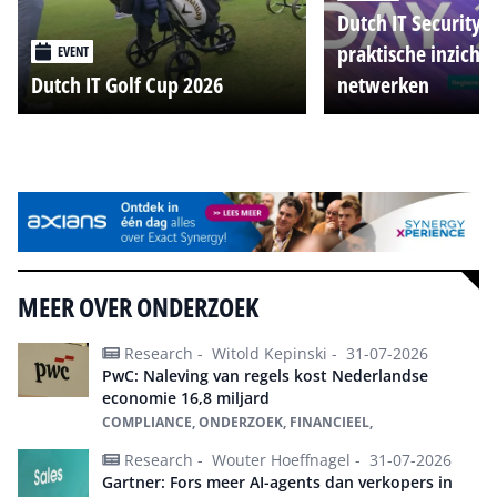
Dutch IT Security 
praktische inzicht
EVENT
Dutch IT Golf Cup 2026
netwerken
Alle events
MEER OVER ONDERZOEK
Research -
Witold Kepinski -
31-07-2026
PwC: Naleving van regels kost Nederlandse
economie 16,8 miljard
COMPLIANCE, ONDERZOEK, FINANCIEEL,
Research -
Wouter Hoeffnagel -
31-07-2026
Gartner: Fors meer AI-agents dan verkopers in