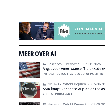
Tip de redactie
MEER OVER AI
Research -
Redactie -
07-08-2026
Angst voor Amerikaanse IT-blokkade ev
INFRASTRUCTUUR, VS, CLOUD, AI, POLITIEK
Nieuws -
Witold Kepinski -
07-08-2
AMD koopt Canadese AI-pionier Taalas
CHIP, AI, PROCESSOR,
Nieuws -
Witold Kepinski -
07-08-2