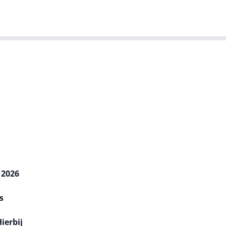
T-agenda
Meer
Dutch IT Leaders
 2026
s
ierbij