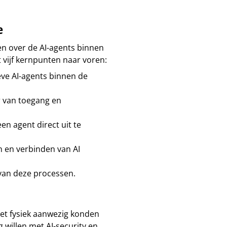
e
en over de AI-agents binnen
 vijf kernpunten naar voren:
eve AI-agents binnen de
r van toegang en
en agent direct uit te
n en verbinden van AI
van deze processen.
iet fysiek aanwezig konden
 willen met AI-security en