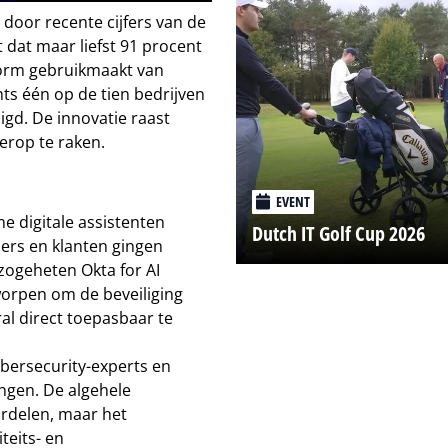
door recente cijfers van de
t dat maar liefst 91 procent
vorm gebruikmaakt van
hts één op de tien bedrijven
gd. De innovatie raast
erop te raken.
EVENT
e digitale assistenten
Dutch IT Golf Cup 2026
ners en klanten gingen
zogeheten Okta for AI
worpen om de beveiliging
ral direct toepasbaar te
bersecurity-experts en
ingen. De algehele
ordelen, maar het
teits- en