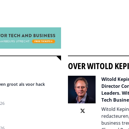
OVER WITOLD KEP
Witold Kepin
en groot als voor hack
Director Co
Leaders. Wit
Tech Busine
026
Witold Kepin
redacteuren,
business tre
026