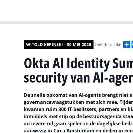
D
WITOLD KEPINSKI - 30 MEI 2026
Deel dit artikel
Okta AI Identity Su
security van AI-age
De snelle opkomst van AI-agents brengt niet a
governancevraagstukken met zich mee. Tijde
kwamen ruim 300 IT-beslissers, partners en k
inmiddels met stip op de bestuursagenda staat
actievere rol gaan spelen in de dagelijkse bed
aanwezig in Circa Amsterdam en deden in een v