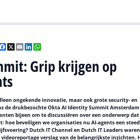
Gartner
I
eel
Facebook
X
Email
LinkedIn
WhatsApp
mmit: Grip krijgen op
nts
lleen ongekende innovatie, maar ook grote security- en
ns de drukbezochte Okta AI Identity Summit Amsterdam
lanten bijeen om te discussiëren over een onderwerp dat
: hoe beveiligen we organisaties nu AI-agents een steed
rijfsvoering? Dutch IT Channel en Dutch IT Leaders waren
ideoreportage verslag van de belangrijkste inzichten. H