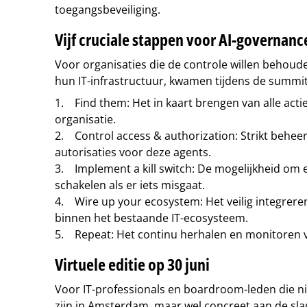
toegangsbeveiliging.
Vijf cruciale stappen voor AI-governanc
Voor organisaties die de controle willen behoud
hun IT-infrastructuur, kwamen tijdens de summit
1. Find them: Het in kaart brengen van alle acti
organisatie.
2. Control access & authorization: Strikt behee
autorisaties voor deze agents.
3. Implement a kill switch: De mogelijkheid om e
schakelen als er iets misgaat.
4. Wire up your ecosystem: Het veilig integrere
binnen het bestaande IT-ecosysteem.
5. Repeat: Het continu herhalen en monitoren 
Virtuele editie op 30 juni
Voor IT-professionals en boardroom-leden die n
zijn in Amsterdam, maar wel concreet aan de slag