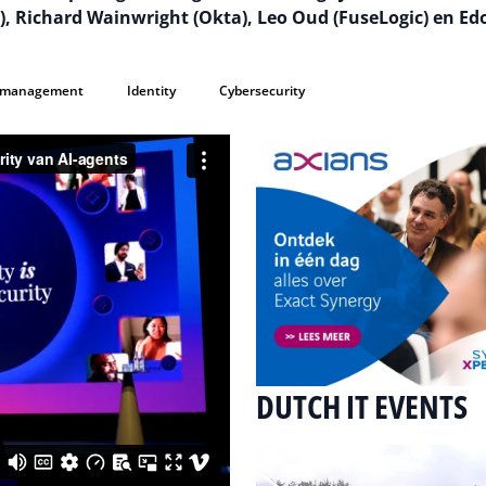
 Richard Wainwright (Okta), Leo Oud (FuseLogic) en Ed
y management
Identity
Cybersecurity
DUTCH IT EVENTS