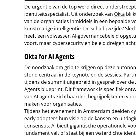
De urgentie van de top werd direct onderstreept 
identiteitsspecialist. Uit onderzoek van
Okta
blijk
van de organisaties inmiddels in een bepaalde 
kunstmatige intelligentie. De schaduwzijde? Slec
heeft een volwassen AI-governancebeleid opgetui
voort, maar cybersecurity en beleid dreigen acht
Okta for AI Agents
De noodzaak om grip te krijgen op deze autonom
stond centraal in de keynote en de sessies. Part
tijdens de summit uitgebreid in gesprek over de 
Agents blueprint. Dit framework is specifiek ont
van AI-agents zichtbaarder, begrijpelijker en voo
maken voor organisaties.
Tijdens het evenement in Amsterdam deelden cy
early adopters hun visie op de kansen en uitdag
consensus: AI biedt gigantische operationele vo
fundament valt of staat bij een waterdichte identi